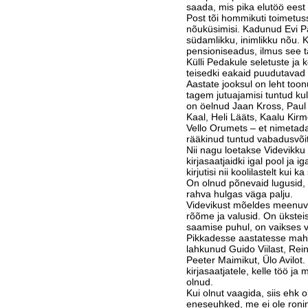
saada, mis pika elutöö eest 
Post tõi hommikuti toimetuss
nõuküsimisi. Kadu­­nud Evi Pät
südamlikku, inimlikku nõu. K
pensioniseadus, ilmus see tä
Külli Pedakule seletuste ja
teisedki eakaid puudu­tavad 
Aastate jooksul on leht toon
tagem jutuajamisi tun­tud k
on öelnud Jaan Kross, Paul
Kaal, Heli Lääts, Kaalu Kir
Vello Orumets – et nimetad
rääkinud tuntud vabadusvõit
Nii nagu loetakse Videvikku 
kirjasaatjaidki igal pool ja
kirjutisi nii koolilastelt kui 
On olnud põnevaid lugusid, 
rahva hulgas väga palju.
Videvikust mõeldes meenuvad
rõõme ja valusid. On ükste
saamise puhul, on vaikses v
Pikkadesse aastatesse mah
lahkunud Guido Viilast, Rein 
Peeter Maimikut, Ülo Avilot
kirjasaatjatele, kelle töö ja
olnud.
Kui olnut vaagida, siis ehk o
eneseuhked, me ei ole ronin