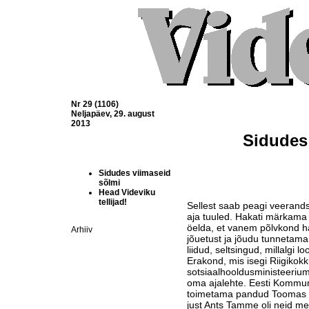
Nr 29 (1106)
Neljapäev, 29. august
2013
Sidudes
Sidudes viimaseid
sõlmi
Head Videviku
tellijad!
Sellest saab peagi veerand
aja tuuled. Hakati märkama
öelda, et vanem põlvkond 
Arhiiv
jõuetust ja jõudu tunnetama
liidud, seltsingud, millalgi 
Erakond, mis isegi Riigikok
sotsiaalhooldusministeeriu­
oma ajalehte. Eesti Kommuni
toimeta­­ma pandud Toomas 
just Ants Tamme oli neid me