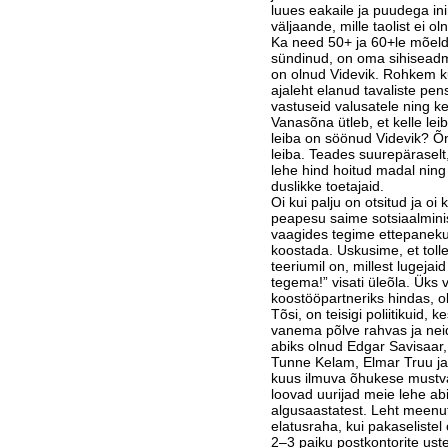
luues eakaile ja puudega in
väljaande, mille taolist ei o
Ka need 50+ ja 60+le mõeld
sündinud, on oma sihiseadmis
on olnud Videvik. Rohkem 
ajaleht elanud tavaliste pen
vastuseid valusatele ning k
Vanasõna ütleb, et kelle leib
leiba on söönud Videvik? Õn
leiba. Teades suurepäraselt,
lehe hind hoitud madal ning
duslikke toetajaid.
Oi kui palju on otsitud ja oi
peapesu saime sot­siaal­mini
vaagides tegime ettepaneku 
koostada. Uskusime, et tolle
teeriumil on, millest lugejai
tegema!” visati üle­õla. Üks 
koostööpartneriks hindas, oli S
Tõsi, on teisigi poliitikuid, 
vanema põlve rahvas ja neid
abiks olnud Edgar Savisaar,
Tunne Kelam, Elmar Truu ja 
kuus ilmuva õhukese mustval
loovad uurijad meie lehe abil
algusaastatest. Leht meenut
elatusraha, kui pakaselistel
2–3 paiku postkontorite uste