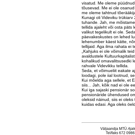
visatud. Me oleme püüdnud
tõusevad. Me ei ole osanud e
me oleme tahtnud tõerääkij
Kunagi oli Videviku trükiar
tuhande. Jah, me mõistame, 
tellida ajaleht või osta päts 
valikut tegelikult ei ole. S
päevakeskustes on lehed lu
lehenumber käest kätte, nõ
tellijaid. Aga ilma rahata ei 
„Kahjuks ei ole võimalik tei
avaldustele Kultuurkapi­tal
kohalikud omavalitsusedki l
rahvale Videvikku tellida.
Seda, et võimueliit eakate aj
loodagi, pole iial loot­nud, se
Kui mõelda aga sellele, et 
siis... Jah, kõik nad ei ole e
Kui iga sajaski pensionär so
pensionäride ühendused oma
oleksid näinud, siis ei olek
kui­das edasi. Aga oleks öel
Väljaandja MTÜ
Ajal
Tel/faks 672 0986