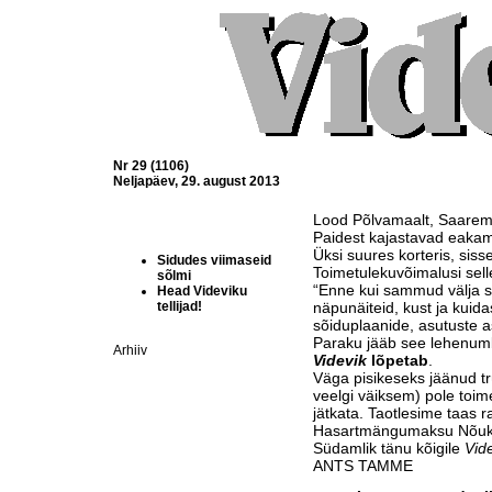
Nr 29 (1106)
Neljapäev, 29. august 2013
Lood Põlvamaalt, Saarema
Paidest kajastavad eakam
Üksi suures korteris, siss
Sidudes viimaseid
Toimetulekuvõimalusi sel
sõlmi
“Enne kui sammud välja se
Head Videviku
tellijad!
näpunäiteid, kust ja kuidas
sõiduplaanide, asutuste a
Paraku jääb see lehenu
Arhiiv
Videvik
lõpetab
.
Väga pisikeseks jäänud trü
veelgi väiksem) pole toim
jätkata. Taotlesime taas ra
Hasartmängumaksu Nõukog
Südamlik tänu kõigile
Vid
ANTS TAMME