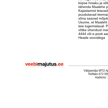
küpse hoiaku ja sõb
tähenda Maalehe po
Kajastamist leiavad
puudutavad teemad
sõna saavad mõjuk
Usume, et Maaleht 
teie lugemislaual. 
võtke ühendust meie
4444 või e-posti aa
Heade soovidega
Väljaandja MTÜ
A
Tel/faks 672 09
Aadress: 