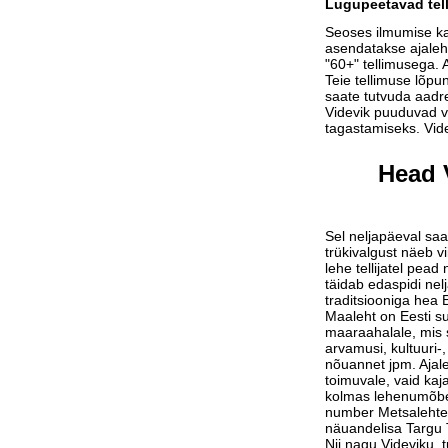
Lugupeetavad tell
Seoses ilmumise ka
asendatakse ajalehe
"60+" tellimusega. A
Teie tellimuse lõpu
saate tutvuda aadr
Videvik puuduvad v
tagastamiseks. Vid
Head V
Sel neljapäeval saa
trükivalgust näeb v
lehe tellijatel pead 
täidab edaspidi nel
traditsiooniga hea E
Maaleht on Eesti su
maaraahalale, mis 
arvamusi, kultuuri-, 
nõuannet jpm. Ajale
toimuvale, vaid kaj
kolmas lehenumõbe
number Metsalehte.
näuandelisa Targu T
Nii nagu Videviku, 