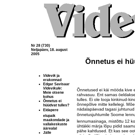
Nr 28 (730)
Neljapäev, 18. august
2005
Õnnetus ei hü
Videvik
ja
erakonnad
Edgar Savisaar
Videvikule
:
Õnnetused ei käi mööda kive e
Meie otsene
rahvasuu. Ent samas öeldakse
kohus
tulles. Ei ole looja kinkinud-ki
Õnnetus ei
õnne­põlve mitte kellelegi. Mõ
hüüdvat tulles?
nädalapäevad tagasi juhtunud 
Eidapere 
õnnetusjuhtumile Soome lennufi
elupaik
maakondade ja
lennumasinaga, mistõttu 12 kopt
vallakeskuste
ühtäkki märja lõpu pidid saam
äärealal
pähe kahtlused. Et kas see oo
Jälle