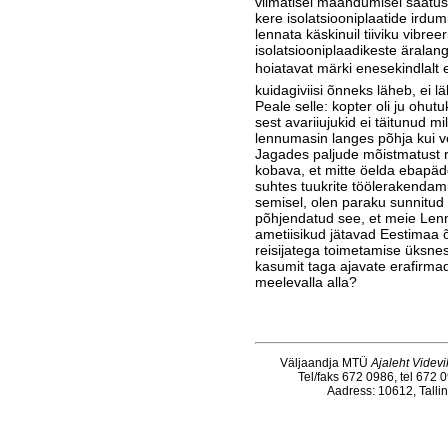
viimatisel maandumi­sel saatus
kere isolatsiooniplaatide irdum
lennata käskinuil tiiviku vibreer
isolatsiooniplaadikeste äralang
hoiatavat märki enesekindlalt ei
kuidagiviisi õnneks lä­heb, ei lä
Peale selle: kopter oli ju ohut
sest ava­riiujukid ei täitunud m
lennumasin langes põhja kui v
Jagades paljude mõistmatust 
kobava, et mitte öelda ebapäd
suhtes tuukrite tööle­rakendami
semisel, olen paraku sunnitud 
põhjendatud see, et meie Lenn
ametiisikud jätavad Eestimaa 
reisijatega toimetamise üksnes
kasumit taga ajavate erafirmad
meelevalla alla?
Väljaandja MTÜ
Ajaleht Videvi
Tel/faks 672 0986, tel 672 
Aadress: 10612, Tallin