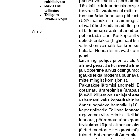
päriselt vältimatu ja paratama
rukkileivast
Tõsi küll, riiklik uurimis­ko­mis
Reklaami
terivraki ülevaatamisel mitte m
tellimine
Telligem
tunnismärke õnne­tuse põhjuste
Videvik
koju!
(USA maineka firma ammugi jä
olevat ühed kindlaimad. Ilm pol
et ta lennuaparaati tabanud o
Arhiiv
põhjustada. Jne. Kui kopterilt
dekodeeritakse (Inglismaal kui n
vahest on võimalik konkreetse
hakata. Nõnda kinnita­vad uuri
juhid.
Ent mingi põhjus ju ometi oli. M
silmad peas. Ja kui need sil
ja Copter­line arvuti otsingumoo
igaüks leida mõtlema suunavad
mitte mingist komisjonist.
Pakutakse järgmisi andmeid. Es
ootamatu ärarebimise (ärapais
jõuvõlli küljest on seniajani e
vähemas­ti kaks kopteritäit inim
õnnetusepäeva hommikul (10. V
kopteripiloodid Tallinna lennat
tuge­vamat vibreerimist. Neil kä
lennata, pööramata tähelepanu 
tiivikulaba küljest oli seisuajak
jäetud mootorite heitgaasi mõju
tulnud. Ent erinevalt Ameerik