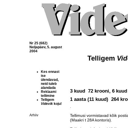
Nr 25 (682)
Neljapäev, 5. august
2004
Telligem 
Vid
Kes ennast
ise
ülendavad,
neid tuleb
alandada
3 kuud  72 krooni, 6 kuud 
Reklaami
tellimine
1 aasta (11 kuud)  264 kro
Telligem
Videvik
koju!
.
Arhiiv
Tellimusi vormistavad kõik post
(Maakri t 28A kontoris).