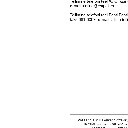
Tellimine telefoni teel
Kirilinnust
e-mail kirilind@estpak.ee
Tellimine telefoni teel Eesti Pos
faks 661 6089, e-mail tallinn.te
Väljaandja MTÜ
Ajaleht Videvik
Tel/faks 672 0986, tel 672 0