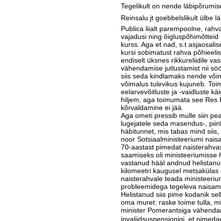
Tegelikult on nende läbipõrumis
Reinsalu jt goebbelslikult ülbe 
Publica liialt parempoolne, rahv
vajadusi ning õigluspõhimõtteid n
kurss. Aga et nad, s.t asjaosalis
kursi sobimatust rahva põhieelis
endiselt üksnes rikkureliidile 
vähendamise jutlustamist nii söö
siis seda kindlamaks nende või
võimalus tulevikus kujuneb. Toi
eelarvevõitluste ja -vaidluste käi
hiljem, aga toimumata see Res 
kõrvaldamine ei jää.
Aga ometi pressib mulle siin p
lugejatele seda masendus-, piinl
häbitunnet, mis tabas mind siis,
noor Sotsiaalministeeriumi naisa
70-aastast pimedat naisterahvast
saamiseks oli ministeeriumisse h
vastanud hääl andnud helistanule
kilomeetri kaugusel metsakülas
naisterahvale teada ministeerium
probleemidega tegeleva naisame
Helistanud siis pime kodanik sel
oma muret: raske toime tulla, m
minister Pomerantsiga vähendan
invaliidsuspensionigi  et pimed