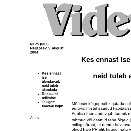
Nr 25 (682)
Neljapäev, 5. august
2004
Kes ennast
neid tuleb
ise
ülendavad,
neid tuleb
alandada
Reklaami
tellimine
Telligem
Mõtlesin kõigepealt kirjutada selle
Videvik
koju!
eurovalimistel saadud kapitaals
Publica tooniandev juhttuumik e
Arhiiv
tahtnud või osanud teha õigeid j
millegipärast, et nende hävitav
olnud halb PR elik küündimatu v