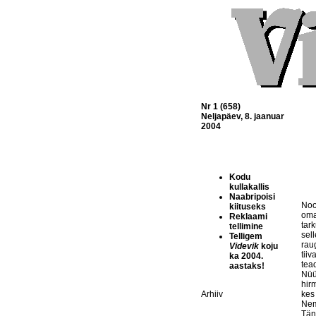
Nr 1 (658)
Neljapäev, 8. jaanuar
2004
Kodu
kullakallis
Naabripoisi
Noo
kiituseks
oma
Reklaami
tark
tellimine
sel
Telligem
rau
Videvik
koju
tiiv
ka 2004.
tea
aastaks!
Nüü
hir
Arhiiv
kes
Nem
Tän