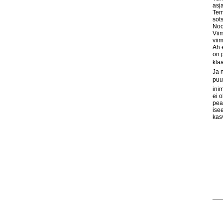
asj
Tem
sots
Noo
Vii
vii
Ah 
on 
klaa
Ja 
puu
ini
ei 
pea
ise
kas