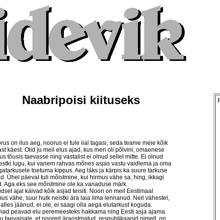
Naabripoisi kiituseks
rus on ilus aeg, noorus ei tule iial tagasi, seda teame meie kõik
st käest. Olid ju meil elus ajad, kus meri oli põlvini, omaenese
us tõusis taevasse ning vastalist ei olnud sellel mitte. Ei olnud
lestki lugu, kui vanem rahvas mõnes asjas vastu vaidlema ja oma
gatarkusele toetuma kippus. Aeg läks ja kärpis ka suure tarkuse
ad. Ühel päeval tuli mõistmine, kui hirmus vähe sa, hing, ikkagi
d. Aga eks see mõistmine ole ka vanaduse märk.
dsel ajal käivad kõik asjad teisiti. Noori on meil Eestimaal
mus vähe, suur hulk neistki ära laia ilma lennanud. Neil vähestel,
 alles jäänud, ei ole, ei saagi olla aega elutarkust koguda.
ad peavad elu peremeesteks hakkama ning Eesti asja ajama.
u taevaisale, et noored äraostmatud, respublikaanid nimelt, on