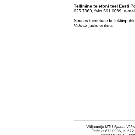
Tellimine telefoni teel Eesti P
625 7369, faks 661 6089, e-mail
Seoses toimetuse kollektiivpuh
Videvik
juulis ei ilmu.
Väljaandja MTÜ
Ajaleht Videv
Tel/faks 672 0986, tel 672