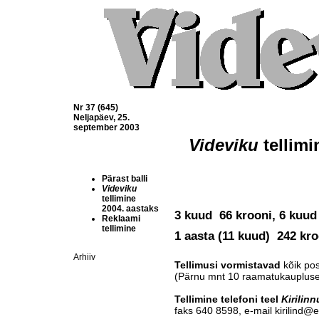
Nr 37 (645)
Neljapäev, 25.
september 2003
Videviku
 tellim
Pärast balli
Videviku
tellimine
2004. aastaks
3 kuud  66 krooni, 6 kuud 
Reklaami
tellimine
1 aasta (11 kuud)  242 kro
Arhiiv
Tellimusi vormistavad
kõik po
(Pärnu mnt 10 raamatukaupluses
Tellimine telefoni teel
Kirilinn
faks 640 8598, e-mail kirilind@