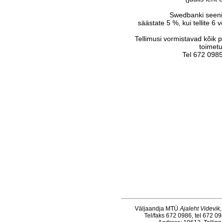
Swedbanki seeni
säästate 5 %, kui tellite 6 
Tellimusi vormistavad kõik 
toimetu
Tel 672 0985
Väljaandja MTÜ
Ajaleht Videvik
Tel/faks 672 0986, tel 672 0