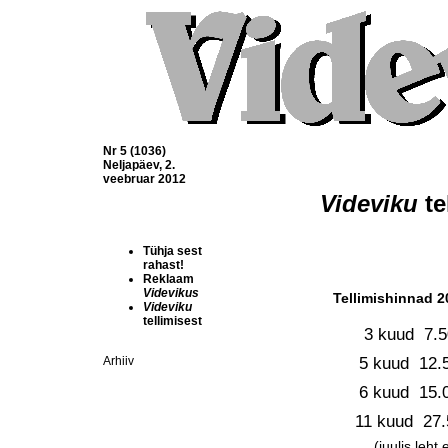
Nr 5 (1036)
Neljapäev, 2.
veebruar 2012
Videviku
 t
Tühja sest
rahast!
Reklaam
Videvikus
Tellimishinnad 2
Videviku
tellimisest
3 kuud  7.
5 kuud  12.
Arhiiv
6 kuud  15.
11 kuud  27
(juulis leht 