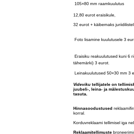
 105×80 mm raamkuulutus
12,80 eurot eraisikule,
32 eurot + käibemaks juriidilistel
 Foto lisamine kuulutusele 3 eur
 Eraisiku reakuulutused kuni 6 r
tähemärki) 3 eurot.
 Leinakuulutused 50×30 mm 3 e
Videviku
tellijatele on tellimi
juubeli-, leina- ja mälestusk
tasuta.
Hinnasoodustused
reklaamifi
korral.
Korduvreklaami tellimisel iga ne
Reklaamitellimuste
broneerimis