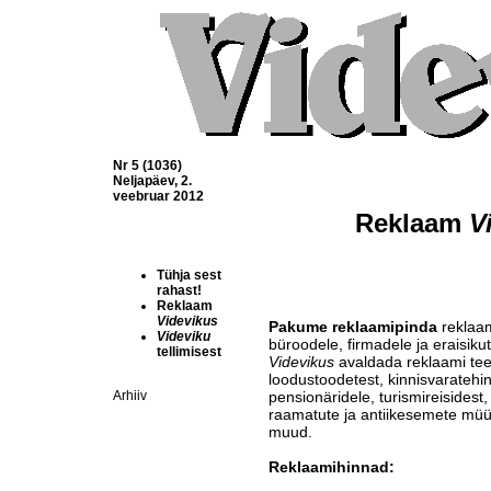
Nr 5 (1036)
Neljapäev, 2.
veebruar 2012
Reklaam 
V
Tühja sest
rahast!
Reklaam
Videvikus
Pakume reklaamipinda
reklaam
Videviku
büroodele, firmadele ja eraisikut
tellimisest
Videvikus
avaldada reklaami teen
loodustoodetest, kinnisvaratehi
Arhiiv
pensionäridele, turismireisidest,
raamatute ja antiikesemete müüg
muud.
Reklaamihinnad: