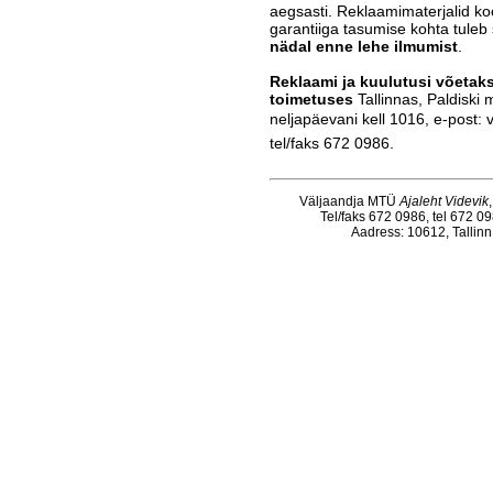
aegsasti. Reklaamimaterjalid koo
garantiiga tasumise kohta tuleb
nädal enne lehe ilmumist
.
Reklaami ja kuulutusi võetak
toimetuses
Tallinnas, Paldiski
neljapäevani kell 1016, e-post: 
tel/faks 672 0986.
Väljaandja MTÜ
Ajaleht Videvik
Tel/faks 672 0986, tel 672 0
Aadress: 10612, Tallinn