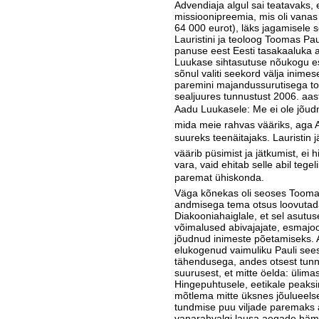
Advendiaja algul sai teatavaks
missioonipreemia, mis oli vanas
64 000 eurot), läks jagamisele 
Lauristini ja teoloog Toomas Pau
panuse eest Eesti tasakaaluka 
Luukase sihtasutuse nõu­kogu 
sõnul valiti seekord välja inime
paremini majandussurutisega toi
sealjuures tunnustust 2006. aast
Aadu Luukasele: Me ei ole jõudn
mida meie rahvas vääriks, aga Aa
suureks teenäitajaks. Lauristin jä
väärib püsimist ja jätkumist, ei 
vara, vaid ehitab selle abil tegel
paremat ühiskonda.
Väga kõnekas oli seoses Toomas
andmisega tema otsus loovutad
Dia­kooniahaiglale, et sel asutu
võimalused abivajajate, esmajo
jõudnud inimeste põetamiseks. A
elukogenud vai­muliku Pauli se
tähendusega, andes otsest tunn
suurusest, et mitte öelda: ülimas
Hingepuhtusele, eetikale peaks
mõtlema mitte üksnes jõulueelsel
tundmise puu viljade paremaks
vanarahvalgi lausa aegade häma