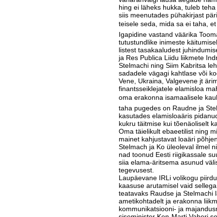
hing ei läheks hukka, tuleb teha
siis meenutades pühakirjast päri
teisele seda, mida sa ei taha, et 
Igapidine vastand väärika Toomas
tutustundlike inimeste käitumis
listest tasakaaludest juhindumi
ja Res Publica Liidu liikmete In
Stelmachi ning Siim Kabritsa lehk
sadadele vägagi kahtlase või ko
Vene, Ukraina, Valgevene jt äri
finantsseiklejatele elamisloa ma
oma erakonna isamaalisele kauba
taha pugedes on Raudne ja St
kasutades elamisloaäris pida­nud
kukru täitmise kui tõenäoliselt 
Oma täielikult ebaeetilist ning mi
mainet kahjustavat loaäri põhje
Stelmach ja Ko üleoleval ilmel ni
nad toonud Eesti riigikassale suu
siia elama-äritsema asunud väl
tegevusest.
Laupäevane IRLi volikogu piirdu
kaasuse arutamisel vaid sellega,
teatavaks Raudse ja Stelmachi 
ametikohtadelt ja era­konna liik
kommunikatsiooni- ja majandusm
siseminister Ken-Marti Vaheri s