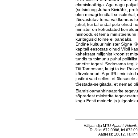
elamisloaäriga. Aga nagu paljud
(sotsioloog Juhan Kivirähk, prof
olen minagi kindlalt seisukohal, e
täisvastutav tema valdkonnas te
juhul, kui tal endal pole olnud 
minister on kohustatud korral
niimoodi, et tema ministeeriumi 
kuritegusid toime ei pandaks.
Endine kultuuriminister Signe Ki
kapitali eesotsas olnud Viioli ka
kahek­sast miljonist kroonist mit
tundis ta toimunu puhul poliitilis
ametist tagasi. Sedasama tegi 
Tiit Tammsaar, kuigi ta ise Rakver
kõrvaldanud. Aga IRLi ministri
justkui vaid selles, et üldsusele
tõestada-selgitada, et nemad oli
Elamisloamahhinaatorite tegevu
sõpradest ministrite tegevusetus
kogu Eesti mainele ja julgeoleku
Väljaandja MTÜ
Ajaleht Videvik
Tel/faks 672 0986, tel 672 0
Aadress: 10612, Tallinn