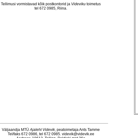
Tellimusi vormistavad kõik postkontorid ja
Videviku
toimetus
tel 672 0985, Riina.
Väljaandja MTÜ
Ajaleht Videvik
, peatoimetaja Ants Tamme
Tel/faks 672 0986, tel 672 0985.
videvik@videvik.ee