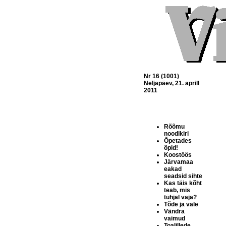
Nr 16 (1001)
Neljapäev, 21. aprill
2011
Rõõmu
noodikiri
Õpetades
õpid!
Koostöös
Järvamaa
eakad
seadsid sihte
Kas täis kõht
teab, mis
tühjal vaja?
Tõde ja vale
Vändra
vaimud
Toalillede