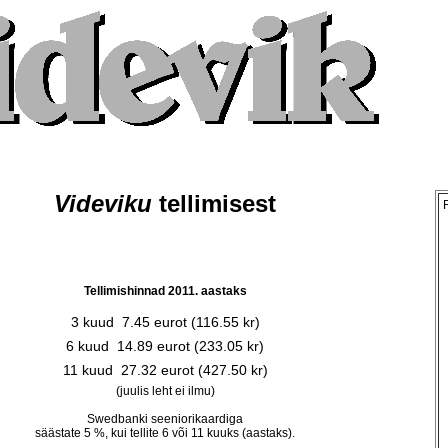
Videviku
 tellimisest
Tellimishinnad 2011. aastaks
3 kuud  7.45 eurot (116.55 kr)
6 kuud  14.89 eurot (233.05 kr)
11 kuud  27.32 eurot (427.50 kr)
(juulis leht ei ilmu)
Swedbanki seeniorikaardiga
säästate 5 %, kui tellite 6 või 11 kuuks (aastaks).