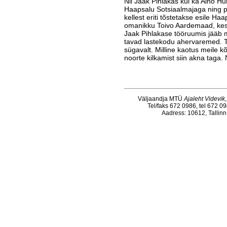
Nii Jaak Pihlakas kui ka Aino H
Haapsalu Sotsiaalmajaga ning p
kellest eriti tõstetakse esile Ha
omanikku Toivo Aardemaad, kes 
Jaak Pihlakase tööruumis jääb m
tavad lastekodu ahervaremed. 
sügavalt. Milline kaotus meile kõ
noorte kilkamist siin akna taga. 
Väljaandja MTÜ
Ajaleht Videvik
Tel/faks 672 0986, tel 672 0
Aadress: 10612, Tallinn