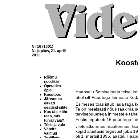
Nr 16 (1001)
Neljapäev, 21. aprill
2011
Koost
Rõõmu
noodikiri
Õpetades
õpid!
Haapsalu Sotsiaalmaja teisel kor
Koostöös
ühel silt Puuetega Inimeste Koda,
Järvamaa
eakad
Esimeses toas istub laua taga k
seadsid sihte
Ta on meelsasti nõus rääkima s
Kas täis kõht
ter­vise­puue­tega inimestele täh
teab, mis
Eestis tegutseb 16 puuetega inim
tühjal vaja?
Tõde ja vale
viieteist­kümnes maakonnas, lisa
Vändra
kojad alustasid tegevust juba 199
vaimud
oli 1. märtsil 1995. aas­tal. Haap
Toalillede