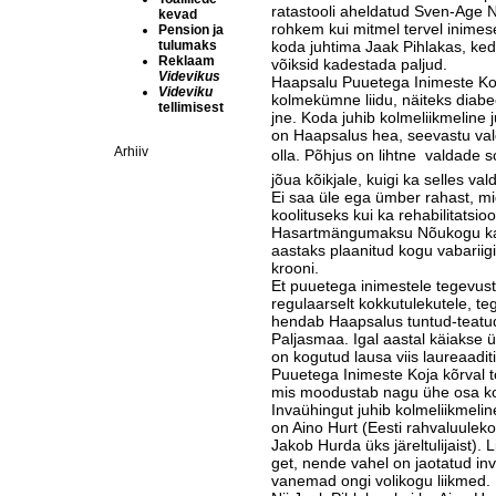
ratastooli aheldatud Sven-Age 
kevad
rohkem kui mitmel tervel inimes
Pension ja
tulumaks
koda juhtima Jaak Pihlakas, ked
Reklaam
võiksid kadestada paljud.
Videvikus
Haapsalu Puuetega Inimeste Kot
Videviku
kolmekümne liidu, näiteks diabee
tellimisest
jne. Koda juhib kolmeliikmeline 
on Haapsalus hea, seevastu va
Arhiiv
olla. Põhjus on lihtne  valdade 
jõua kõikjale, kuigi ka selles v
Ei saa üle ega ümber rahast, mid
koolituseks kui ka rehabili­tat­­
Hasartmängumaksu Nõukogu ka
aastaks plaanitud kogu vabariigi 
krooni.
Et puuetega inimestele tege­vus
regulaarselt kokkutulekutele, te­
hen­dab Haapsalus tuntud-teatu
Paljasmaa. Igal aastal käiakse üle
on kogutud lausa viis laureaaditiit
Puuetega Inimeste Koja kõr­val 
mis moodustab nagu ühe osa k
Invaühingut juhib kolmeliikmelin
on Aino Hurt (Eesti rahvaluuleko
Jakob Hurda üks järeltulijaist). L
get, nende vahel on jaotatud inv
vane­mad ongi volikogu liikmed.