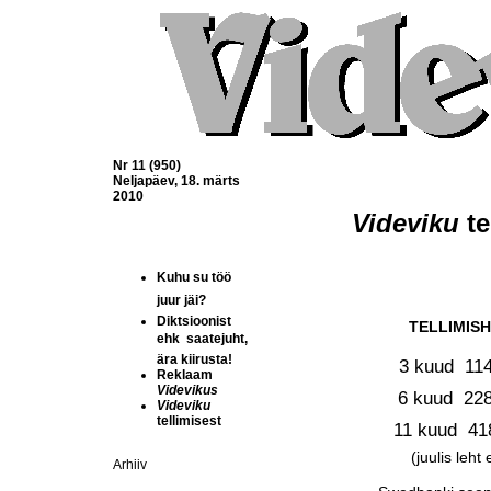
Nr 11 (950)
Neljapäev, 18. märts
2010
Videviku
 t
Kuhu su töö
juur jäi?
Diktsioonist
TELLIMIS
ehk  saatejuht,
ära kiirusta!
3 kuud  11
Reklaam
Videvikus
6 kuud  22
Videviku
tellimisest
11 kuud  41
(juulis leht 
Arhiiv