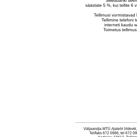
Swedbanki seen
säästate 5 %, kui tellite 6 
Tellimusi vormistavad 
Tellimine telefoni 
interneti kaudu 
Toimetus tellimusi
Väljaandja MTÜ
Ajaleht Videvik
Tel/faks 672 0986, tel 672 0