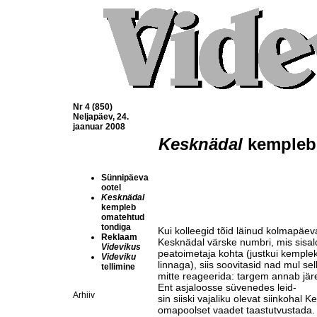
Nr 4 (850)
Neljapäev, 24.
jaanuar 2008
Kesknädal
Sünnipäeva
ootel
Kesknädal
kempleb
omatehtud
tondiga
Kui kolleegid tõid läinud kol­ma­päe
Reklaam
Kesknädal värske numbri, mis sisal
Videvikus
peatoimetaja kohta (justkui kempleks 
Videviku
linnaga), siis soovitasid nad mul sell
tellimine
mitte reageerida: targem an­nab jär
Ent asjaloosse süvenedes leid-­
Arhiiv
sin siiski vajaliku olevat siin­kohal K
omapoolset vaadet taas­tut­vustada.