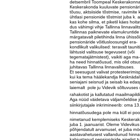
detsembril Toompeal Kesk­era­­konna
Keskerakonda kuuluvate pensio­närid
tõusu, aktsiiside tõstmise, ravimite
ühtlasi pensionide tõstmist juba k. 
kas kohe silma, et piketil käes hoi­ta
­dus vähimgi vihje Tallinna linna­vali
Tallinnas paiknevate elamu­­krunti
märgatavalt piletihinda lin­­na ühiss
pensionäride võitlusloosungid era-­
kondlikult valikulised: teravalt tauni
lähtusid valitsuse tegevusest (või
tegematajätmistest), vaikiti aga ma-­
ha need hinnatõusud, mis olid otsus
juhitavas Tallinna linnavalit­suses.
Et seesugust valivat protestee­rimispo
kui ka tema häälekandja Kesknädal, 
seniajani seisnud ja seisab ka edas
laiemalt  pole ju Videvik sõltuvuse
rahakotist ja kallutatud maailmapildi
Aga nüüd väidetava väljamõel­dise 
siinkirjutajale inkrimineerib: oma 13
hinnatõusudega pole ma küll ei poo
nimetanud kemplemiseks Keskerako
juba 1. jaanuarist. Ole­me Videvikus
põhjendatult arvamusel, et juba möö
aastavahetusest vallandunud hinna
kahjustanud pensionäride ainelist tu