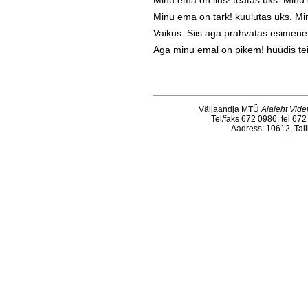
Minu ema on ilus! teatas üks. Minu
Minu ema on tark! kuulutas üks. M
Vaikus. Siis aga prahvatas esi­mene:
Aga minu emal on pikem! hüüdis te
Väljaandja MTÜ
Ajaleht Vide
Tel/faks 672 0986, tel 67
Aadress: 10612, Tall