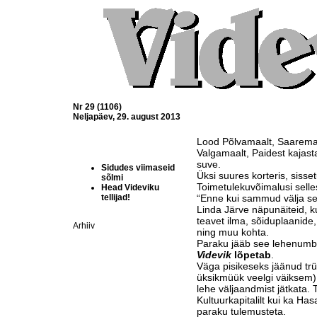
Nr 29 (1106)
Neljapäev, 29. august 2013
Lood Põlvamaalt, Saarema
Valgamaalt, Paidest kajas
suve.
Sidudes viimaseid
Üksi suures korteris, sisse
sõlmi
Toimetulekuvõimalusi sell
Head Videviku
tellijad!
“Enne kui sammud välja sea
Linda Järve näpunäiteid, ku
teavet ilma, sõiduplaanide,
Arhiiv
ning muu kohta.
Paraku jääb see lehenum
Videvik
lõpetab
.
Väga pisikeseks jäänud trüki
üksikmüük veelgi väiksem)
lehe väljaandmist jätkata. 
Kultuurkapitalilt kui ka H
paraku tulemusteta.