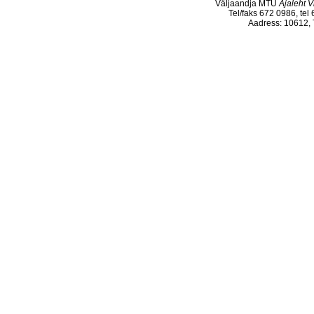
Väljaandja MTÜ
Ajaleht V
Tel/faks 672 0986, tel
Aadress: 10612, T