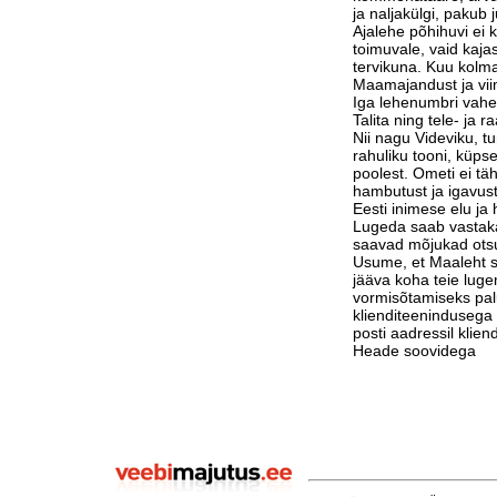
ja naljakülgi, pakub j
Ajalehe põhihuvi ei 
toimuvale, vaid kaja
tervikuna. Kuu kolm
Maamajandust ja vi
Iga lehenumbri vahe
Talita ning tele- ja 
Nii nagu Videviku, 
rahuliku tooni, küps
poolest. Ometi ei tä
hambutust ja igavust
Eesti inimese elu j
Lugeda saab vastak
saavad mõjukad otsu
Usume, et Maaleht su
jääva koha teie luge
vormisõtamiseks pa
klienditeenindusega 
posti aadressil klie
Heade soovidega