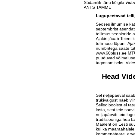
Südamlik tänu kõigile
Vide
ANTS TAMME
Lugupeetavad telli
Seoses ilmumise ka
septembrist asendat
tellimus seenioride a
Ajakiri jõuab Teieni 
tellimuse lõpuni. Aja
numbritega saate tu
www.60pluss.ee
MTÜ-
puuduvad võimalused
tagastamiseks. Vide
Head Vide
Sel neljapäeval saab
trükivalgust näeb vi
Sellegipoolest ei tas
lasta, sest teie soov
neljapäeviti teie lu
traditsiooniga hea Ee
Maaleht on Eesti suu
kui ka maaraahalale,
kommenätaare, arvam