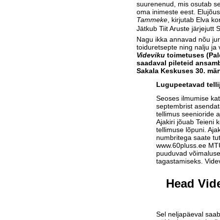
suurenenud, mis osutab sell
oma inimeste eest. Elujõus
Tammeke
, kirjutab Elva 
Jätkub Tiit Aruste järjejutt
Nagu ikka annavad nõu juri
toiduretsepte ning nalju j
Videviku
toimetuses (Pal
saadaval pileteid ansam
Sakala Keskuses 30. märt
Lugupeetavad telli
Seoses ilmumise ka
septembrist asendat
tellimus seenioride a
Ajakiri jõuab Teieni 
tellimuse lõpuni. Aja
numbritega saate tu
www.60pluss.ee
MTÜ-
puuduvad võimalused
tagastamiseks. Vide
Head Vide
Sel neljapäeval saab