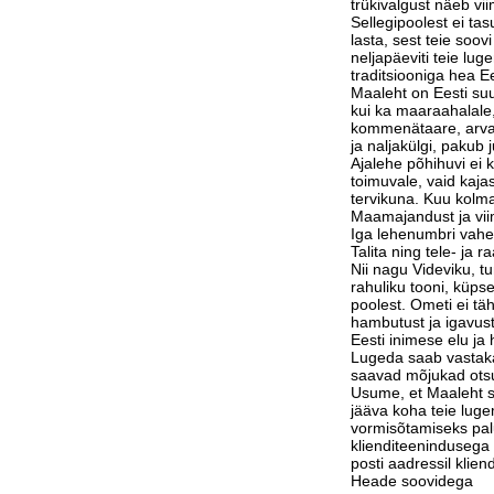
trükivalgust näeb vi
Sellegipoolest ei tas
lasta, sest teie soov
neljapäeviti teie lu
traditsiooniga hea Ee
Maaleht on Eesti suu
kui ka maaraahalale,
kommenätaare, arvam
ja naljakülgi, pakub j
Ajalehe põhihuvi ei 
toimuvale, vaid kaja
tervikuna. Kuu kolm
Maamajandust ja vi
Iga lehenumbri vahe
Talita ning tele- ja 
Nii nagu Videviku, 
rahuliku tooni, küps
poolest. Ometi ei tä
hambutust ja igavust
Eesti inimese elu j
Lugeda saab vastak
saavad mõjukad otsu
Usume, et Maaleht su
jääva koha teie luge
vormisõtamiseks pa
klienditeenindusega 
posti aadressil klie
Heade soovidega