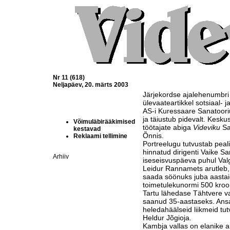
Nr 11 (618)
Neljapäev, 20. märts 2003
Järjekordse ajalehenumbri av
ülevaateartikkel sotsiaal- j
AS-i Kuressaare Sanatoo
ja täiustub pidevalt. Kesku
Võimuläbirääkimised
töötajate abiga
Videviku
Sa
kestavad
Õnnis.
Reklaami tellimine
Portreelugu tutvustab peal
hinnatud dirigenti Vaike S
Arhiiv
iseseisvuspäeva puhul Val
Leidur Rannamets arutleb, 
saada söönuks juba aastaid
toimetulekunormi 500 kroo
Tartu lähedase Tähtvere v
saanud 35-aastaseks. Ansam
heledahäälseid liikmeid tu
Heldur Jõgioja.
Kambja vallas on elanike ar