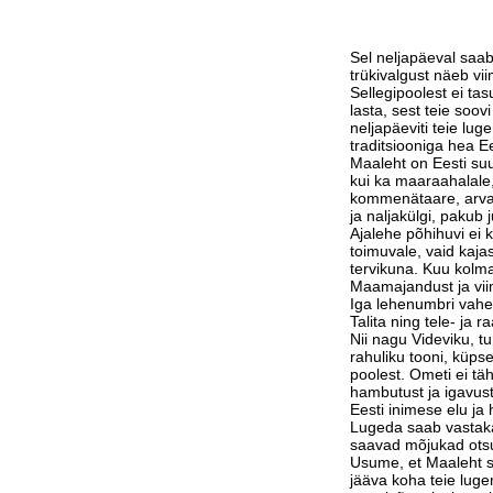
Sel neljapäeval saab
trükivalgust näeb vi
Sellegipoolest ei tas
lasta, sest teie soov
neljapäeviti teie lu
traditsiooniga hea Ee
Maaleht on Eesti suu
kui ka maaraahalale,
kommenätaare, arvam
ja naljakülgi, pakub j
Ajalehe põhihuvi ei 
toimuvale, vaid kaja
tervikuna. Kuu kolm
Maamajandust ja vi
Iga lehenumbri vahe
Talita ning tele- ja 
Nii nagu Videviku, 
rahuliku tooni, küps
poolest. Ometi ei tä
hambutust ja igavust
Eesti inimese elu j
Lugeda saab vastak
saavad mõjukad otsu
Usume, et Maaleht su
jääva koha teie luge