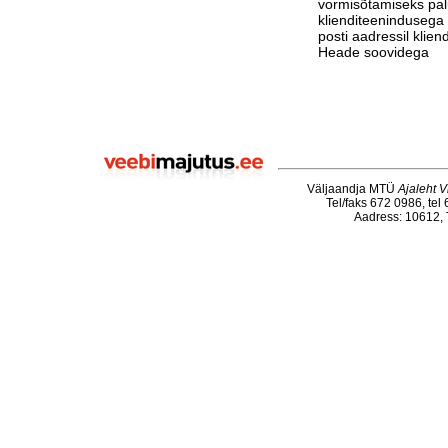
vormisõtamiseks pa
klienditeenindusega 
posti aadressil klie
Heade soovidega
Väljaandja MTÜ
Ajaleht V
Tel/faks 672 0986, tel
Aadress: 10612, T