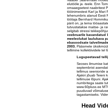
Naaber Saaremaalt mõtleb
elutööle ja -teele. Enn Tom
omaaegsetest naabritest Pä
tööinimestest Karl ja Mar
lehenumbris alanud Eesti N
töötaja Bernhard Hommiku 
pärit on, ja tema tööaastat
tutvustatakse maitse- ja r
selgitab stressi tekkepõhj
veebruarile kavandatud
meeleolukat laulukava 
ebasoodsate talveilmade 
2003.
Pääsmete üksikmüük 
tellimine kollektiividele tel
Lugupeetavad telli
Seoses ilmumise ka
septembrist asendat
tellimus seenioride a
Ajakiri jõuab Teieni 
tellimuse lõpuni. Aja
numbritega saate tu
www.60pluss.ee
MTÜ-
puuduvad võimalused
tagastamiseks. Vide
Head Vide