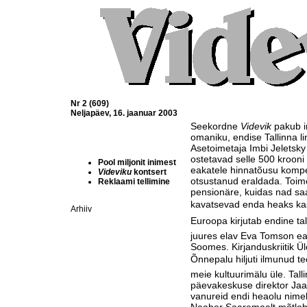
Nr 2 (609)
Neljapäev, 16. jaanuar 2003
Seekordne
Videvik
pakub i
omaniku, endise Tallinna li
Asetoimetaja Imbi Jeletsky
ostetavad selle 500 krooni 
Pool miljonit inimest
eakatele hinnatõusu kompe
Videviku
kontsert
otsustanud eraldada. Toim
Reklaami tellimine
pensionäre, kuidas nad s
kavatsevad enda heaks kas
Arhiiv
Euroopa kirjutab endine ta
juures elav Eva Tomson ea
Soomes. Kirjanduskriitik Ü
Õnnepalu hiljuti ilmunud te
meie kultuurimälu üle. Tall
päevakeskuse direktor Jaa
vanureid endi heaolu nime