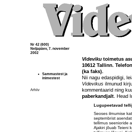
Nr 42 (600)
Neljapäev, 7. november
2002
Videviku
toimetus asu
10612 Tallinn. Telefo
(ka faks).
Sammastest ja
Nii nagu edaspidigi, l
inimestest
Videvikus
ilmunud kirjut
kommentaarid ning ku
Arhiiv
paberkandjalt
. Head l
Lugupeetavad telli
Seoses ilmumise ka
septembrist asendat
tellimus seenioride a
Ajakiri jõuab Teieni 