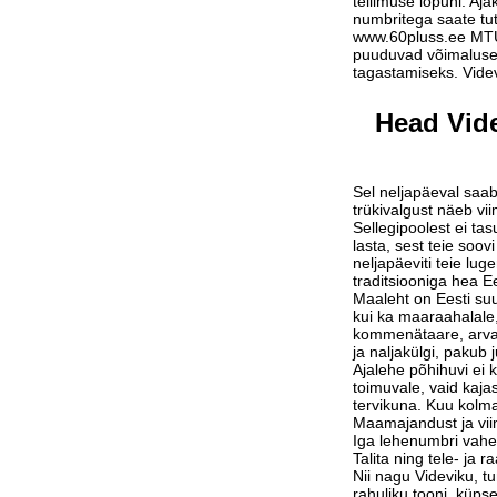
tellimuse lõpuni. Aja
numbritega saate tu
www.60pluss.ee
MTÜ-
puuduvad võimalused
tagastamiseks. Vide
Head Vide
Sel neljapäeval saab
trükivalgust näeb vi
Sellegipoolest ei tas
lasta, sest teie soov
neljapäeviti teie lu
traditsiooniga hea Ee
Maaleht on Eesti suu
kui ka maaraahalale,
kommenätaare, arvam
ja naljakülgi, pakub j
Ajalehe põhihuvi ei 
toimuvale, vaid kaja
tervikuna. Kuu kolm
Maamajandust ja vi
Iga lehenumbri vahe
Talita ning tele- ja 
Nii nagu Videviku, 
rahuliku tooni, küps