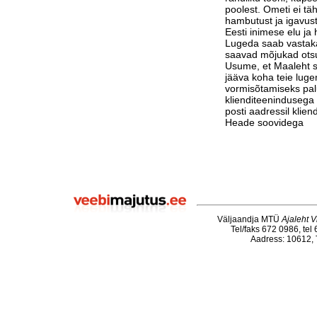
poolest. Ometi ei tä
hambutust ja igavust
Eesti inimese elu j
Lugeda saab vastak
saavad mõjukad otsu
Usume, et Maaleht su
jääva koha teie luge
vormisõtamiseks pa
klienditeenindusega 
posti aadressil klie
Heade soovidega
Väljaandja MTÜ
Ajaleht V
Tel/faks 672 0986, tel
Aadress: 10612, T