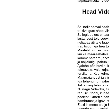
tagastamiseks. Vide
Head Vide
Sel neljapäeval saab
trükivalgust näeb vi
Sellegipoolest ei tas
lasta, sest teie soov
neljapäeviti teie lu
traditsiooniga hea Ee
Maaleht on Eesti suu
kui ka maaraahalale,
kommenätaare, arvam
ja naljakülgi, pakub j
Ajalehe põhihuvi ei 
toimuvale, vaid kaja
tervikuna. Kuu kolm
Maamajandust ja vi
Iga lehenumbri vahe
Talita ning tele- ja 
Nii nagu Videviku, 
rahuliku tooni, küps
poolest. Ometi ei tä
hambutust ja igavust
Eesti inimese elu j
Lugeda saab vastak