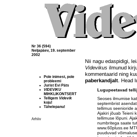
Nr 36 (594)
Neljapäev, 19. september
2002
Nii nagu edaspidigi, l
Videvikus
ilmunud kirjut
kommentaarid ning ku
Pole inimest, pole
paberkandjalt
. Head l
probleemi
Jurist Evi Päts
VIDEVIKU
Lugupeetavad telli
MIHKLIKONTSERT
Telligem
Videvik
Seoses ilmumise ka
koju!
septembrist asendat
Tähelepanu!
tellimus seenioride a
Ajakiri jõuab Teieni 
tellimuse lõpuni. Aja
Arhiiv
numbritega saate tu
www.60pluss.ee
MTÜ-
puuduvad võimalused