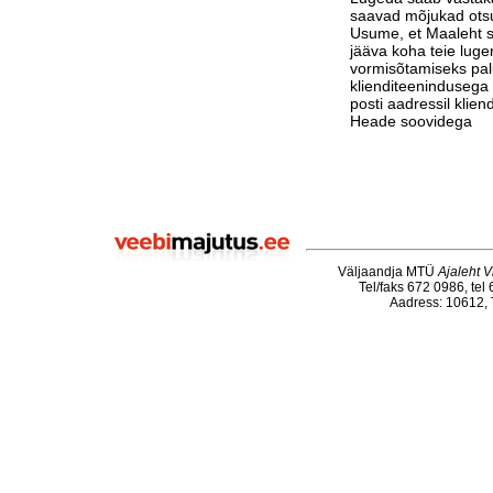
saavad mõjukad otsu
Usume, et Maaleht su
jääva koha teie luge
vormisõtamiseks pa
klienditeenindusega 
posti aadressil klie
Heade soovidega
Väljaandja MTÜ
Ajaleht V
Tel/faks 672 0986, tel
Aadress: 10612, T