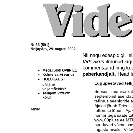
Nr 33 (591)
Neljapäev, 29. august 2002
Nii nagu edaspidigi, l
Videvikus
ilmunud kirjut
kommentaarid ning ku
Medal SIIRI OVIIRILE
paberkandjalt
. Head l
Kolme värvi varjus
HOLOKAUST 
Lugupeetavad telli
võitjate
väljamõeldis?
Seoses ilmumise ka
Telligem
Videvik
septembrist asendat
koju!
tellimus seenioride a
Ajakiri jõuab Teieni 
Arhiiv
tellimuse lõpuni. Aja
numbritega saate tu
www.60pluss.ee
MTÜ-
puuduvad võimalused
tagastamiseks. Vide