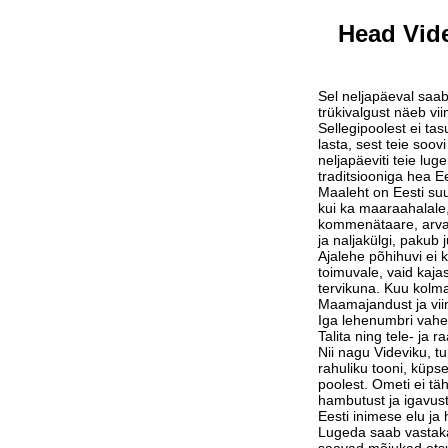
Head Vide
Sel neljapäeval saab
trükivalgust näeb vi
Sellegipoolest ei tas
lasta, sest teie soov
neljapäeviti teie lu
traditsiooniga hea Ee
Maaleht on Eesti suu
kui ka maaraahalale,
kommenätaare, arvam
ja naljakülgi, pakub j
Ajalehe põhihuvi ei 
toimuvale, vaid kaja
tervikuna. Kuu kolm
Maamajandust ja vi
Iga lehenumbri vahe
Talita ning tele- ja 
Nii nagu Videviku, 
rahuliku tooni, küps
poolest. Ometi ei tä
hambutust ja igavust
Eesti inimese elu j
Lugeda saab vastak