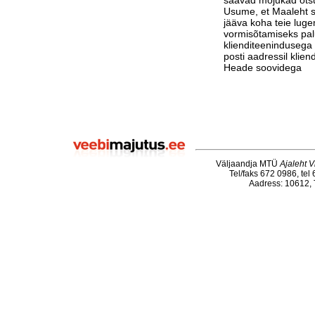
saavad mõjukad otsu
Usume, et Maaleht su
jääva koha teie luge
vormisõtamiseks pa
klienditeenindusega 
posti aadressil klie
Heade soovidega
Väljaandja MTÜ
Ajaleht V
Tel/faks 672 0986, tel
Aadress: 10612, T