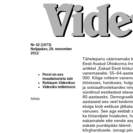
Nr 42 (1073)
Neljapäev, 29. november
2012
Tähelepanu väärivamaks ki
Eesti Avatud Ühiskonna Inst
artikkel „Eakad Eesti töötur
vanemaealisi. 55–64-aasta
Perel on ees
000. Kõige rohkem vanemae
muudatusteta talv
tööstuses, hariduses, hulg
Reklaam
Videvikus
Videviku
tellimisest
ja sotsiaalhoolekandes ni
sündinud eestlastest elav
80-aastaseks. Demograafi
Arhiiv
aastaseid ees veel keskmi
eluiga loob eelduse jätkat
vanuses. See aga eeldab su
ka tööandjate hoiakutes, ha
eakamatele ette nende aeg
eakate juurdepääs täiend-
kõrgharidusele, üsnagi pii