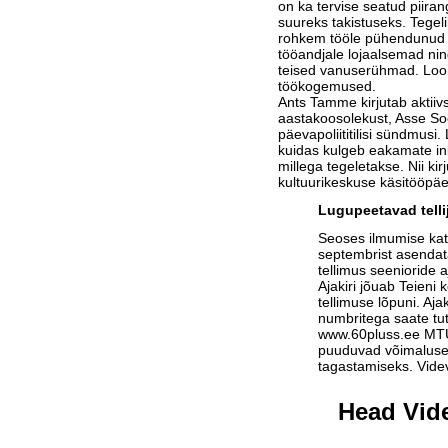
on ka tervise seatud piira
suureks takistuseks. Tegel
rohkem tööle pühendunud 
tööandjale lojaalsemad ni
teised vanuserühmad. Loo
töökogemused.
Ants Tamme kirjutab aktii
aastakoosolekust, Asse S
päevapoliititilisi sündmusi. 
kuidas kulgeb eakamate ini
millega tegeletakse. Nii kir
kultuurikeskuse käsitööpäe
Lugupeetavad telli
Seoses ilmumise ka
septembrist asendat
tellimus seenioride a
Ajakiri jõuab Teieni 
tellimuse lõpuni. Aja
numbritega saate tu
www.60pluss.ee
MTÜ-
puuduvad võimalused
tagastamiseks. Vide
Head Vide