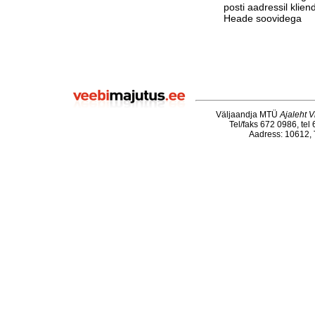
posti aadressil klie
Heade soovidega
Väljaandja MTÜ
Ajaleht V
Tel/faks 672 0986, tel
Aadress: 10612, T