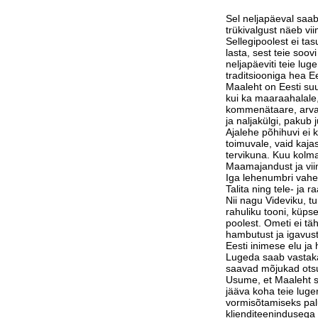
Sel neljapäeval saab
trükivalgust näeb vi
Sellegipoolest ei tas
lasta, sest teie soov
neljapäeviti teie lu
traditsiooniga hea Ee
Maaleht on Eesti suu
kui ka maaraahalale,
kommenätaare, arvam
ja naljakülgi, pakub j
Ajalehe põhihuvi ei 
toimuvale, vaid kaja
tervikuna. Kuu kolm
Maamajandust ja vi
Iga lehenumbri vahe
Talita ning tele- ja 
Nii nagu Videviku, 
rahuliku tooni, küps
poolest. Ometi ei tä
hambutust ja igavust
Eesti inimese elu j
Lugeda saab vastak
saavad mõjukad otsu
Usume, et Maaleht su
jääva koha teie luge
vormisõtamiseks pa
klienditeenindusega 