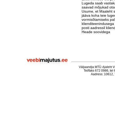
Lugeda saab vastak
saavad mõjukad otsu
Usume, et Maaleht su
jääva koha teie luge
vormisõtamiseks pa
klienditeenindusega 
posti aadressil klie
Heade soovidega
Väljaandja MTÜ
Ajaleht V
Tel/faks 672 0986, tel
Aadress: 10612, T