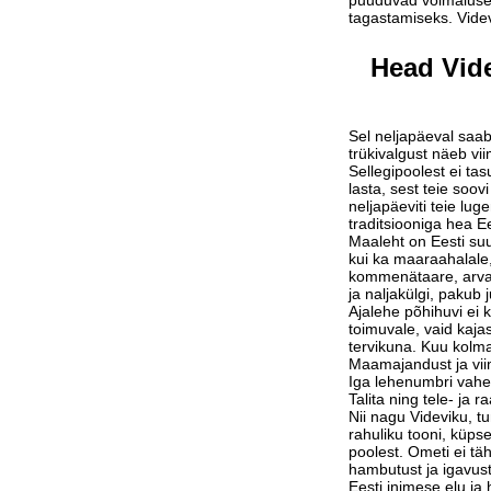
puuduvad võimalused
tagastamiseks. Vide
Head Vide
Sel neljapäeval saab
trükivalgust näeb vi
Sellegipoolest ei tas
lasta, sest teie soov
neljapäeviti teie lu
traditsiooniga hea Ee
Maaleht on Eesti suu
kui ka maaraahalale,
kommenätaare, arvam
ja naljakülgi, pakub j
Ajalehe põhihuvi ei 
toimuvale, vaid kaja
tervikuna. Kuu kolm
Maamajandust ja vi
Iga lehenumbri vahe
Talita ning tele- ja 
Nii nagu Videviku, 
rahuliku tooni, küps
poolest. Ometi ei tä
hambutust ja igavust
Eesti inimese elu j