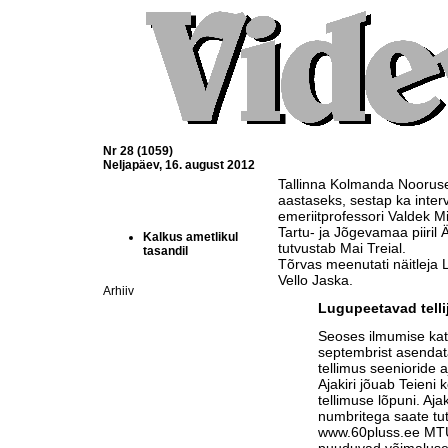
Nr 28 (1059)
Neljapäev, 16. august 2012
Tallinna Kolmanda Nooruse
aastaseks, sestap ka interv
emeriitprofessori Valdek Mi
Tartu- ja Jõgevamaa piiril 
Kalkus ametlikul
tutvustab Mai Treial.
tasandil
Tõrvas meenutati näitleja L
Vello Jaska.
Arhiiv
Lugupeetavad telli
Seoses ilmumise ka
septembrist asendat
tellimus seenioride a
Ajakiri jõuab Teieni 
tellimuse lõpuni. Aja
numbritega saate tu
www.60pluss.ee
MTÜ-