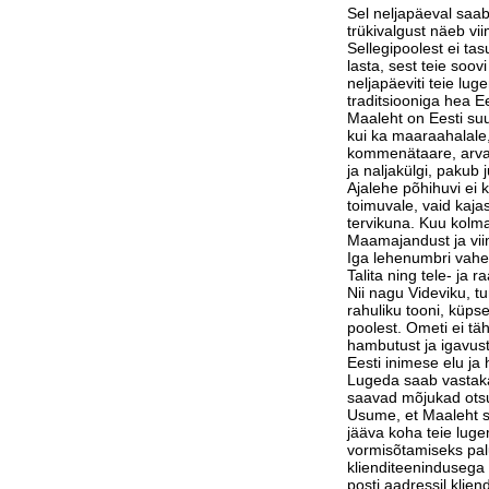
Sel neljapäeval saab
trükivalgust näeb vi
Sellegipoolest ei tas
lasta, sest teie soov
neljapäeviti teie lu
traditsiooniga hea Ee
Maaleht on Eesti suu
kui ka maaraahalale,
kommenätaare, arvam
ja naljakülgi, pakub j
Ajalehe põhihuvi ei 
toimuvale, vaid kaja
tervikuna. Kuu kolm
Maamajandust ja vi
Iga lehenumbri vahe
Talita ning tele- ja 
Nii nagu Videviku, 
rahuliku tooni, küps
poolest. Ometi ei tä
hambutust ja igavust
Eesti inimese elu j
Lugeda saab vastak
saavad mõjukad otsu
Usume, et Maaleht su
jääva koha teie luge
vormisõtamiseks pa
klienditeenindusega 
posti aadressil klie