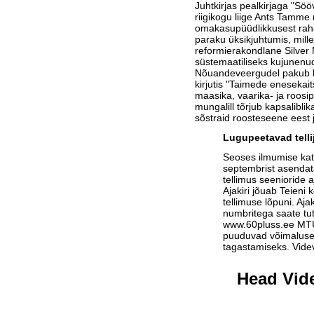
Juhtkirjas pealkirjaga "Söö
riigikogu liige Ants Tamme
omakasupüüdlikkusest raha
paraku üksikjuhtumis, mill
reformierakondlane Silver 
süstemaatiliseks kujunenud
Nõuandeveergudel pakub h
kirjutis "Taimede enesekait
maasika, vaarika- ja roosip
mungalill tõrjub kapsaliblik
sõstraid roosteseene eest 
Lugupeetavad telli
Seoses ilmumise ka
septembrist asendat
tellimus seenioride a
Ajakiri jõuab Teieni 
tellimuse lõpuni. Aja
numbritega saate tu
www.60pluss.ee
MTÜ-
puuduvad võimalused
tagastamiseks. Vide
Head Vide