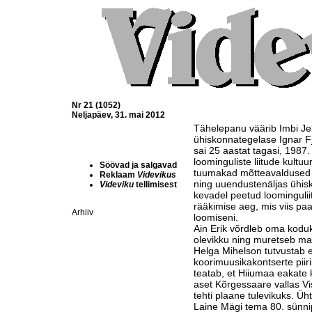
Nr 21 (1052)
Neljapäev, 31. mai 2012
Tähelepanu väärib Imbi Jel
ühiskonnategelase Ignar Fj
sai 25 aastat tagasi, 198
loominguliste liitude kultu
Söövad ja salgavad
tuumakad mõtteavaldused ra
Reklaam
Videvikus
ning uuendustenäljas ühisk
Videviku
tellimisest
kevadel peetud loominguli
rääkimise aeg, mis viis pa
Arhiiv
loomiseni.
Ain Erik võrdleb oma koduk
olevikku ning muretseb maa
Helga Mihelson tutvustab ee
koorimuusikakontserte piir
teatab, et Hiiumaa eakate
aset Kõrgessaare vallas Vis
tehti plaane tulevikuks. Üh
Laine Mägi tema 80. sünni