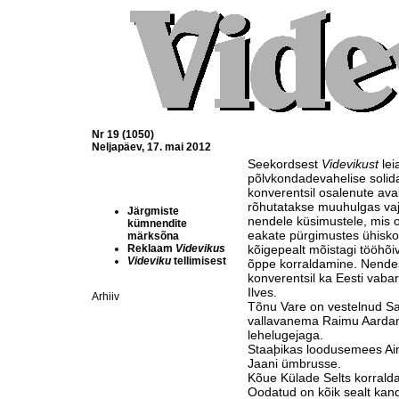
Nr 19 (1050)
Neljapäev, 17. mai 2012
Seekordsest
Videvikust
leia
põlvkondadevahelise solid
konverentsil osalenute ava
rõhutatakse muuhulgas va
Järgmiste
nendele küsimustele, mis o
kümnendite
eakate pürgimustes ühisk
märksõna
Reklaam
Videvikus
kõigepealt mõistagi tööhõi
Videviku
tellimisest
õppe korraldamine. Nende
konverentsil ka Eesti vaba
Ilves.
Arhiiv
Tõnu Vare on vestelnud S
vallavanema Raimu Aardam
lehelugejaga.
Staaþikas loodusemees Ain
Jaani ümbrusse.
Kõue Külade Selts korrald
Oodatud on kõik sealt kand