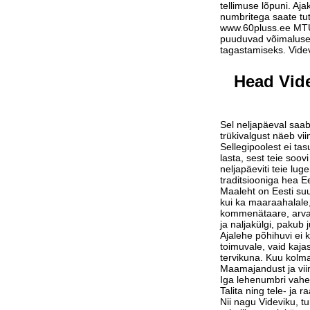
tellimuse lõpuni. Aja
numbritega saate tu
www.60pluss.ee
MTÜ-
puuduvad võimalused
tagastamiseks. Vide
Head Vide
Sel neljapäeval saab
trükivalgust näeb vi
Sellegipoolest ei tas
lasta, sest teie soov
neljapäeviti teie lu
traditsiooniga hea Ee
Maaleht on Eesti suu
kui ka maaraahalale,
kommenätaare, arvam
ja naljakülgi, pakub j
Ajalehe põhihuvi ei 
toimuvale, vaid kaja
tervikuna. Kuu kolm
Maamajandust ja vi
Iga lehenumbri vahe
Talita ning tele- ja 
Nii nagu Videviku, 