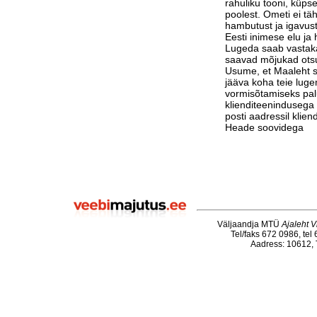
rahuliku tooni, küps
poolest. Ometi ei tä
hambutust ja igavust
Eesti inimese elu j
Lugeda saab vastak
saavad mõjukad otsu
Usume, et Maaleht su
jääva koha teie luge
vormisõtamiseks pa
klienditeenindusega 
posti aadressil klie
Heade soovidega
Väljaandja MTÜ
Ajaleht V
Tel/faks 672 0986, tel
Aadress: 10612, T