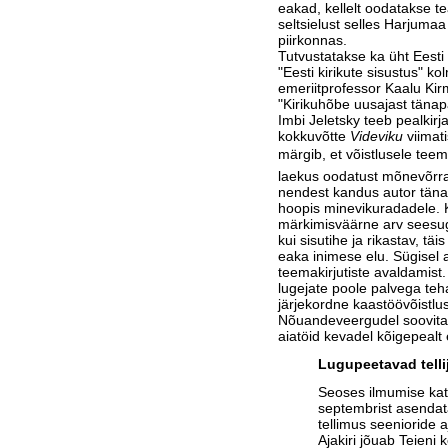
eakad, kellelt oodatakse t
seltsielust selles Harjumaa
piirkonnas.
Tutvustatakse ka üht Eesti 
"Eesti kirikute sisustus" k
emeriitprofessor Kaalu Kir
"Kirikuhõbe uusajast tänap
Imbi Jeletsky teeb pealkirj
kokkuvõtte
Videviku
viimati
märgib, et võistlusele teem
laekus oodatust mõnevõrra 
nendest kandus autor täna
hoopis minevikuradadele. Ku
märkimisväärne arv seesugu
kui sisutihe ja rikastav, täi
eaka inimese elu. Sügisel 
teemakirjutiste avaldamist
lugejate poole palvega teha
järjekordne kaastöövõistlu
Nõuandeveergudel soovita
aiatöid kevadel kõigepealt 
Lugupeetavad telli
Seoses ilmumise ka
septembrist asendat
tellimus seenioride a
Ajakiri jõuab Teieni 