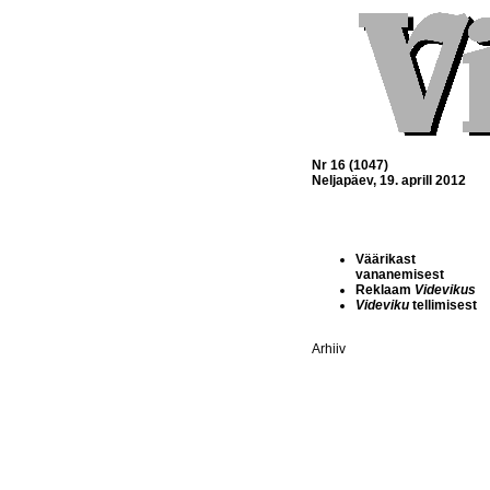
Nr 16 (1047)
Neljapäev, 19. aprill 2012
Väärikast
vananemisest
Reklaam
Videvikus
Videviku
tellimisest
Arhiiv