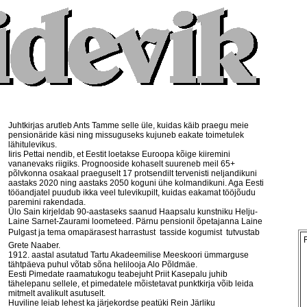
Juhtkirjas arutleb Ants Tamme selle üle, kuidas käib praegu meie
pensionäride käsi ning missuguseks kujuneb eakate toimetulek
lähitulevikus.
Iiris Pettai nendib, et Eestit loetakse Euroopa kõige kiiremini
vananevaks riigiks. Prognooside kohaselt suureneb meil 65+
põlvkonna osakaal praeguselt 17 protsendilt tervenisti neljandikuni
aastaks 2020 ning aastaks 2050 koguni ühe kolmandikuni. Aga Eesti
tööandjatel puudub ikka veel tulevikupilt, kuidas eakamat tööjõudu
paremini rakendada.
Ülo Sain kirjeldab 90-aastaseks saanud Haapsalu kunstniku Helju-
Laine Sarnet-Zaurami loometeed. Pärnu pensionil õpetajanna Laine
Pulgast ja tema omapärasest harrastust  tasside kogumist  tutvustab
Grete Naaber.
1912. aastal asutatud Tartu Akadeemilise Meeskoori ümmarguse
tähtpäeva puhul võtab sõna helilooja Alo Põldmäe.
Eesti Pimedate raamatukogu teabejuht Priit Kasepalu juhib
tähelepanu sellele, et pimedatele mõistetavat punktkirja võib leida
mitmelt avalikult asutuselt.
Huviline leiab lehest ka järjekordse peatüki Rein Järliku