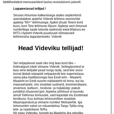
faktitihedatest memuaaridest laulva revolutsiooni päevilt.
Lugupeetavad tellijad !
Seoses ilmumise katkemisega alates septembrist
asendatakse ajalehe Videvik tellimus seenioride
ajakirja "60+" tellimusega. Ajakiri jõuab Teieni kord
kuus, kuni Teie tellimuse lõpuni. Ajakirja seni ilmunud
numbritega saate tutvuda aadressil
www.60pluss.ee
MTÜ-l Ajaleht Videvik puuduvad võimalused
tellimisraha tagastamiseks. Videvik
Head Videviku tellijad!
Sel neljapäeval saab üks ring taas kord täis –
trükivalgust näeb viimane Videvik. Sellegipoolest ei
tasu lehe tellijatel pead norgu lasta, sest teie soovi
korral täidab edaspidi neljapäeviti teie lugemislaua
sama pika traditsiooniga hea Eesti leht – Maaleht.
Maaleht on Eesti suurim nädalaleht nii linna- kui ka
maaraahalale, mis sisaldab uudiseid, kommenätaare,
arvamusi, kultuuri-, looduse- ja naljakülgi, pakub
juriidilist nõuannet jpm. Ajalehe põhihuvi ei koondu
ainult Tallinnas toimuvale, vaid kajastab elu Eestimaal
tervikuna. Kuu kolmas lehenumõber sisaldab
Maamajandust ja viimane number Metsalehte. Iga
lehenumbri vahel on näuandelisa Targu Talita ning
tele- ja raadiokava TeRa.
Nii nagu Videviku, tunneb ka Maalehe ära rahuliku