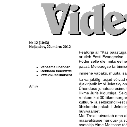
Nr 12 (1043)
Neljapäev, 22. märts 2012
Pealkirja all "Kas paastuga 
arutleb Eesti Evangeelse L
Põder selle üle, miks eel
paast. Meieaegse tarbimisü
Vanaema ühendab
Reklaam
Videvikus
inimene vabaks, muuta isa
Videviku
tellimisest
ka varjukülg: asjad võivad 
Ajakirjanik Imbi Jeletsky
Arhiiv
Ühenduse juhatuse esimehe
liikme Juris Þigursiga. Se
rohkem kui 30 liikmesorgan
kultuuri- ja seltskondlikest
ühiskonda pakub I. Jeletsky
huviväärset.
Mai Treial tutvustab oma al
maavalitsuse haridus- ja s
asetäitja Aime Meltsase töö