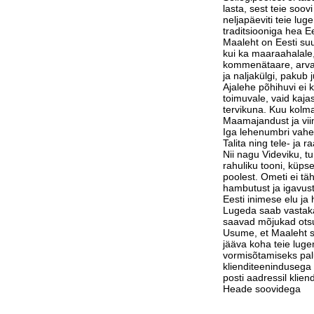
lasta, sest teie soov
neljapäeviti teie lu
traditsiooniga hea Ee
Maaleht on Eesti suu
kui ka maaraahalale,
kommenätaare, arvam
ja naljakülgi, pakub j
Ajalehe põhihuvi ei 
toimuvale, vaid kaja
tervikuna. Kuu kolm
Maamajandust ja vi
Iga lehenumbri vahe
Talita ning tele- ja 
Nii nagu Videviku, 
rahuliku tooni, küps
poolest. Ometi ei tä
hambutust ja igavust
Eesti inimese elu j
Lugeda saab vastak
saavad mõjukad otsu
Usume, et Maaleht su
jääva koha teie luge
vormisõtamiseks pa
klienditeenindusega 
posti aadressil klie
Heade soovidega