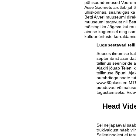
põhisuundumused Vooremaa
Asse Soomets arutleb juhtk
ühiskonnas, sealhulgas ka 
Betti Alveri muuseumi dir
muuseumi tegevust nii Betti 
mõistagi ka Jõgeva kui rau
ainese kogumisel ning samut
kultuuriürituste korraldamis
Lugupeetavad telli
Seoses ilmumise ka
septembrist asendat
tellimus seenioride a
Ajakiri jõuab Teieni 
tellimuse lõpuni. Aja
numbritega saate tu
www.60pluss.ee
MTÜ-
puuduvad võimalused
tagastamiseks. Vide
Head Vide
Sel neljapäeval saab
trükivalgust näeb vi
Sellegipoolest ei tas