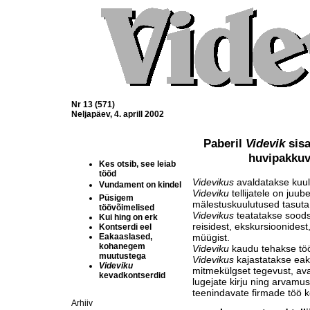
Nr 13 (571)
Neljapäev, 4. aprill 2002
Paberil
Videvik
sisa
huvipakkuva
Kes otsib, see leiab
tööd
Videvikus
avaldatakse kuulu
Vundament on kindel
Videviku
tellijatele on juub
Püsigem
mälestuskuulutused tasuta
töövõimelised
Videvikus
teatatakse soods
Kui hing on erk
reisidest, ekskursioonidest,
Kontserdi eel
Eakaaslased,
müügist.
kohanegem
Videviku
kaudu tehakse töö
muutustega
Videvikus
kajastatakse eaka
Videviku
mitmekülgset tegevust, ava
kevadkontserdid
lugejate kirju ning arvamusi
teenindavate firmade töö k
Arhiiv