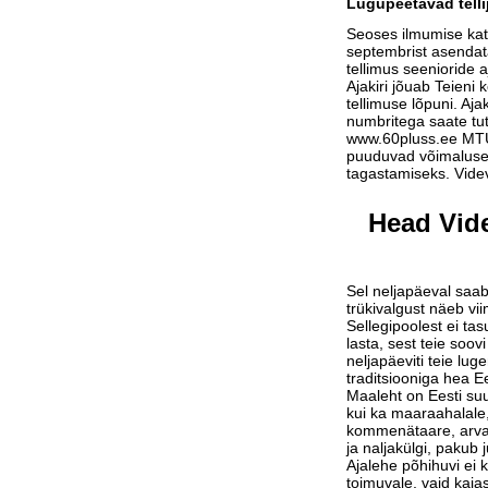
Lugupeetavad telli
Seoses ilmumise ka
septembrist asendat
tellimus seenioride a
Ajakiri jõuab Teieni 
tellimuse lõpuni. Aja
numbritega saate tu
www.60pluss.ee
MTÜ-
puuduvad võimalused
tagastamiseks. Vide
Head Vide
Sel neljapäeval saab
trükivalgust näeb vi
Sellegipoolest ei tas
lasta, sest teie soov
neljapäeviti teie lu
traditsiooniga hea Ee
Maaleht on Eesti suu
kui ka maaraahalale,
kommenätaare, arvam
ja naljakülgi, pakub j
Ajalehe põhihuvi ei 
toimuvale, vaid kaja