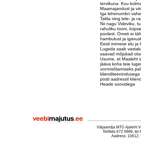
tervikuna. Kuu kolm
Maamajandust ja vi
Iga lehenumbri vahe
Talita ning tele- ja 
Nii nagu Videviku, 
rahuliku tooni, küps
poolest. Ometi ei tä
hambutust ja igavust
Eesti inimese elu j
Lugeda saab vastak
saavad mõjukad otsu
Usume, et Maaleht su
jääva koha teie luge
vormisõtamiseks pa
klienditeenindusega 
posti aadressil klie
Heade soovidega
Väljaandja MTÜ
Ajaleht V
Tel/faks 672 0986, tel
Aadress: 10612, T