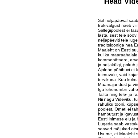
Head Vide
Sel neljapäeval saab
trükivalgust näeb vi
Sellegipoolest ei tas
lasta, sest teie soov
neljapäeviti teie lu
traditsiooniga hea Ee
Maaleht on Eesti suu
kui ka maaraahalale,
kommenätaare, arvam
ja naljakülgi, pakub j
Ajalehe põhihuvi ei 
toimuvale, vaid kaja
tervikuna. Kuu kolm
Maamajandust ja vi
Iga lehenumbri vahe
Talita ning tele- ja 
Nii nagu Videviku, 
rahuliku tooni, küps
poolest. Ometi ei tä
hambutust ja igavust
Eesti inimese elu j
Lugeda saab vastak
saavad mõjukad otsu
Usume, et Maaleht su