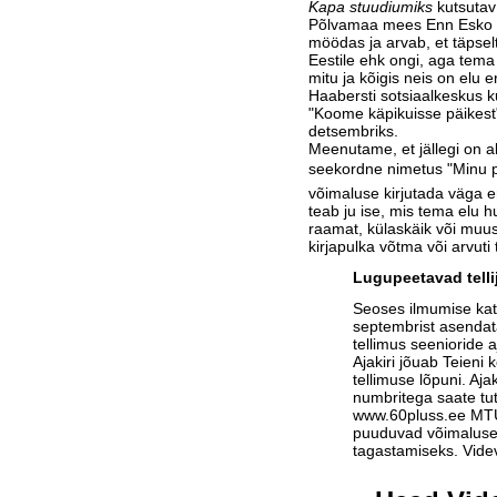
Kapa stuudiumiks
kutsutav 
Põlvamaa mees Enn Esko m
möödas ja arvab, et täpsel
Eestile ehk ongi, aga tema
mitu ja kõigis neis on elu 
Haabersti sotsiaalkeskus k
"Koome käpikuisse päikest
detsembriks.
Meenutame, et jällegi on a
seekordne nimetus "Minu p
võimaluse kirjutada väga e
teab ju ise, mis tema elu 
raamat, külaskäik või muus
kirjapulka võtma või arvut
Lugupeetavad telli
Seoses ilmumise ka
septembrist asendat
tellimus seenioride a
Ajakiri jõuab Teieni 
tellimuse lõpuni. Aja
numbritega saate tu
www.60pluss.ee
MTÜ-
puuduvad võimalused
tagastamiseks. Vide