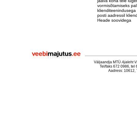
jääva koha teie luge
vormisõtamiseks pa
klienditeenindusega 
posti aadressil klie
Heade soovidega
Väljaandja MTÜ
Ajaleht V
Tel/faks 672 0986, tel
Aadress: 10612, T