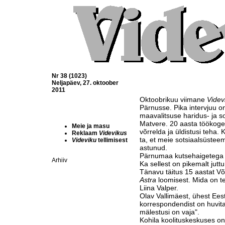
Nr 38 (1023)
Neljapäev, 27. oktoober
2011
Oktoobrikuu viimane
Videv
Pärnusse. Pika intervjuu 
maavalitsuse haridus- ja s
Matvere. 20 aasta töökog
Meie ja masu
võrrelda ja üldistusi teha. 
Reklaam
Videvikus
ta, et meie sotsiaalsüste
Videviku
tellimisest
astunud.
Pärnumaa kutsehaigetega 
Arhiiv
Ka sellest on pikemalt juttu
Tänavu täitus 15 aastat Võ
Astra
loomisest. Mida on te
Liina Valper.
Olav Vallimäest, ühest Ee
korrespondendist on huvita
mälestusi on vaja".
Kohila koolituskeskuses o