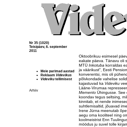
Nr 35 (1020)
Teisipäev, 6. september
2011
Oktoobrikuu esimesel päeva
eakate päeva. Tänavu oli s
MTÜ
Inkotuba
korraldas ea
ja väärikust", Eesti Pensio
Meie parimad aastad
konverentsi, mis oli pühen
Reklaam
Videvikus
põlvkondade vahelise soli
Videviku
tellimisest
kajastuvad ka
Videviku
vee
Lääne-Virumaa represseer
Arhiiv
Memento
Ühingusse. See o
koondav tegus seltsing, mi
kinnitab, et nende inimes
suhtlemisaltid, jõuavad im
Irene Jürna meenutab õpe
aegu oma kooliteel ning om
koolmeistrist Enn Tuulingus
möödus ju suvel tolle kirj