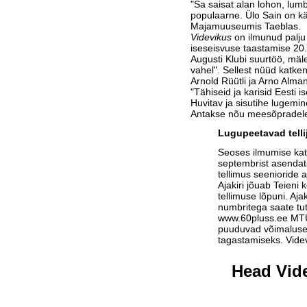
"Sa saisat alan lohon, lu
populaarne. Ülo Sain on k
Majamuuseumis Taeblas.
Videvikus
on ilmunud palju 
iseseisvuse taastamise 20.
Augusti Klubi suurtöö, mäl
vahel". Sellest nüüd katk
Arnold Rüütli ja Arno Alman
"Tähiseid ja karisid Eesti i
Huvitav ja sisutihe lugemin
Antakse nõu meesõpradele 
Lugupeetavad telli
Seoses ilmumise ka
septembrist asendat
tellimus seenioride a
Ajakiri jõuab Teieni 
tellimuse lõpuni. Aja
numbritega saate tu
www.60pluss.ee
MTÜ-
puuduvad võimalused
tagastamiseks. Vide
Head Vide