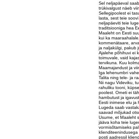
Sel neljapäeval saab
trükivalgust näeb vi
Sellegipoolest ei tas
lasta, sest teie soov
neljapäeviti teie lu
traditsiooniga hea Ee
Maaleht on Eesti suu
kui ka maaraahalale,
kommenätaare, arvam
ja naljakülgi, pakub j
Ajalehe põhihuvi ei 
toimuvale, vaid kaja
tervikuna. Kuu kolm
Maamajandust ja vi
Iga lehenumbri vahe
Talita ning tele- ja 
Nii nagu Videviku, 
rahuliku tooni, küps
poolest. Ometi ei tä
hambutust ja igavust
Eesti inimese elu j
Lugeda saab vastak
saavad mõjukad otsu
Usume, et Maaleht su
jääva koha teie luge
vormisõtamiseks pa
klienditeenindusega 
posti aadressil klie