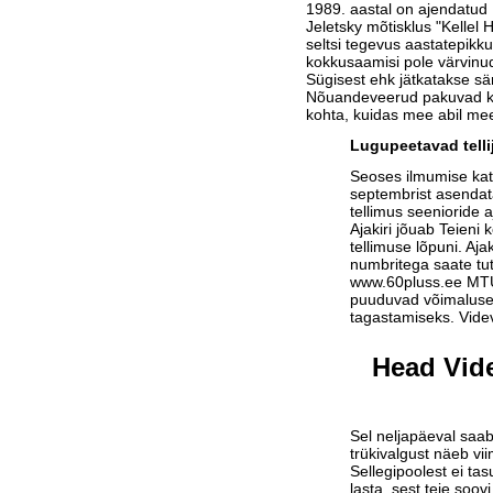
1989. aastal on ajendatud H
Jeletsky mõtisklus "Kellel
seltsi tegevus aastatepikk
kokkusaamisi pole värvinud
Sügisest ehk jätkatakse sä
Nõuandeveerud pakuvad kas
kohta, kuidas mee abil me
Lugupeetavad telli
Seoses ilmumise ka
septembrist asendat
tellimus seenioride a
Ajakiri jõuab Teieni 
tellimuse lõpuni. Aja
numbritega saate tu
www.60pluss.ee
MTÜ-
puuduvad võimalused
tagastamiseks. Vide
Head Vide
Sel neljapäeval saab
trükivalgust näeb vi
Sellegipoolest ei tas
lasta, sest teie soov