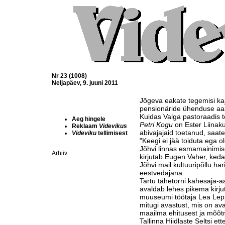
Nr 23 (1008)
Neljapäev, 9. juuni 2011
Jõgeva eakate tegemisi ka
pensionäride ühenduse aas
Kuidas Valga pastoraadis 
Aeg hingele
Petri Kogu
on Ester Liinaku 
Reklaam
Videvikus
abivajajaid toetanud, saat
Videviku
tellimisest
"Keegi ei jää toiduta ega o
Jõhvi linnas esmamainimis
Arhiiv
kirjutab Eugen Vaher, ked
Jõhvi mail kultuuripõllu har
eestvedajana.
Tartu tähetorni kahesaja-a
avaldab lehes pikema kirjut
muuseumi töötaja Lea Lepp
mitugi avastust, mis on 
maailma ehitusest ja mõõt
Tallinna Hiidlaste Seltsi et