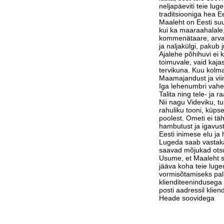
neljapäeviti teie lu
traditsiooniga hea Ee
Maaleht on Eesti suu
kui ka maaraahalale,
kommenätaare, arvam
ja naljakülgi, pakub j
Ajalehe põhihuvi ei 
toimuvale, vaid kaja
tervikuna. Kuu kolm
Maamajandust ja vi
Iga lehenumbri vahe
Talita ning tele- ja 
Nii nagu Videviku, 
rahuliku tooni, küps
poolest. Ometi ei tä
hambutust ja igavust
Eesti inimese elu j
Lugeda saab vastak
saavad mõjukad otsu
Usume, et Maaleht su
jääva koha teie luge
vormisõtamiseks pa
klienditeenindusega 
posti aadressil klie
Heade soovidega