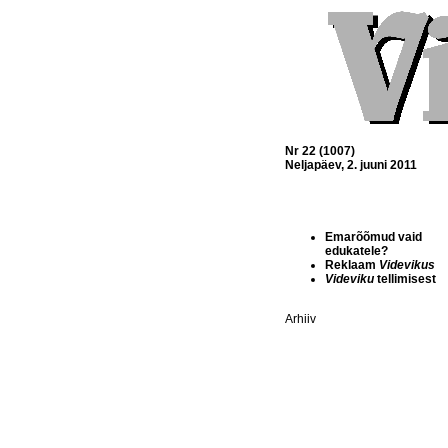
Nr 22 (1007)
Neljapäev, 2. juuni 2011
Emarõõmud vaid
edukatele?
Reklaam
Videvikus
Videviku
tellimisest
Arhiiv