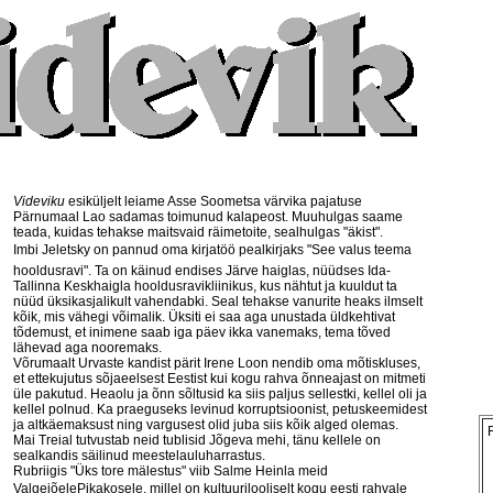
Videviku
esiküljelt leiame Asse Soometsa värvika pajatuse
Pärnumaal Lao sadamas toimunud kalapeost. Muuhulgas saame
teada, kuidas tehakse maitsvaid räimetoite, sealhulgas "äkist".
Imbi Jeletsky on pannud oma kirjatöö pealkirjaks "See valus teema 
hooldusravi". Ta on käinud endises Järve haiglas, nüüdses Ida-
Tallinna Keskhaigla hooldusravikliinikus, kus nähtut ja kuuldut ta
nüüd üksikasjalikult vahendabki. Seal tehakse vanurite heaks ilmselt
kõik, mis vähegi võimalik. Üksiti ei saa aga unustada üldkehtivat
tõdemust, et inimene saab iga päev ikka vanemaks, tema tõved
lähevad aga nooremaks.
Võrumaalt Urvaste kandist pärit Irene Loon nendib oma mõtiskluses,
et ettekujutus sõjaeelsest Eestist kui kogu rahva õnneajast on mitmeti
üle pakutud. Heaolu ja õnn sõltusid ka siis paljus sellestki, kellel oli ja
kellel polnud. Ka praeguseks levinud korruptsioonist, petuskeemidest
ja altkäemaksust ning vargusest olid juba siis kõik alged olemas.
Mai Treial tutvustab neid tublisid Jõgeva mehi, tänu kellele on
sealkandis säilinud meestelauluharrastus.
Rubriigis "Üks tore mälestus" viib Salme Heinla meid
ValgejõelePikakosele, millel on kultuurilooliselt kogu eesti rahvale