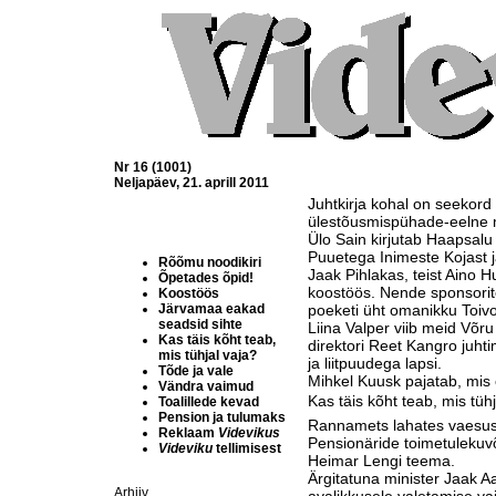
Nr 16 (1001)
Neljapäev, 21. aprill 2011
Juhtkirja kohal on seekord
ülestõusmispühade-eelne m
Ülo Sain kirjutab Haapsalu
Puuetega Inimeste Kojast j
Rõõmu noodikiri
Jaak Pihlakas, teist Aino H
Õpetades õpid!
koostöös. Nende sponsorit
Koostöös
Järvamaa eakad
poeketi üht omanikku Toi
seadsid sihte
Liina Valper viib meid Võr
Kas täis kõht teab,
direktori Reet Kangro juht
mis tühjal vaja?
ja liitpuudega lapsi.
Tõde ja vale
Mihkel Kuusk pajatab, mis 
Vändra vaimud
Kas täis kõht teab, mis tühj
Toalillede kevad
Pension ja tulumaks
Rannamets lahates vaesus
Reklaam
Videvikus
Pensionäride toimetulekuv
Videviku
tellimisest
Heimar Lengi teema.
Ärgitatuna minister Jaak 
Arhiiv