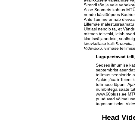
avalikkusele valetamise va
Sirendi tõe ja vale vaheko
Asse Soomets kohtus MT
nende käsitööpoes Kadrior
Ants Tamme annab ülevaa
Lillemäe mälestusraamatu 
Ühtlasi nendib ta, et Vän
mitmes teiseski, leiab avarii
klantsväljaandeid, sealhulg
kirevkollase kalli
Kroonika
,
Videvikku
, viimase tellimis
Lugupeetavad telli
Seoses ilmumise ka
septembrist asendat
tellimus seenioride a
Ajakiri jõuab Teieni 
tellimuse lõpuni. Aja
numbritega saate tu
www.60pluss.ee
MTÜ-
puuduvad võimalused
tagastamiseks. Vide
Head Vide