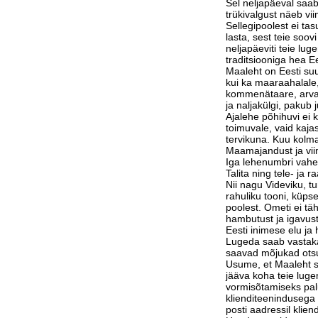
Sel neljapäeval saab
trükivalgust näeb vi
Sellegipoolest ei tas
lasta, sest teie soov
neljapäeviti teie lu
traditsiooniga hea Ee
Maaleht on Eesti suu
kui ka maaraahalale,
kommenätaare, arvam
ja naljakülgi, pakub j
Ajalehe põhihuvi ei 
toimuvale, vaid kaja
tervikuna. Kuu kolm
Maamajandust ja vi
Iga lehenumbri vahe
Talita ning tele- ja 
Nii nagu Videviku, 
rahuliku tooni, küps
poolest. Ometi ei tä
hambutust ja igavust
Eesti inimese elu j
Lugeda saab vastak
saavad mõjukad otsu
Usume, et Maaleht su
jääva koha teie luge
vormisõtamiseks pa
klienditeenindusega 
posti aadressil klie