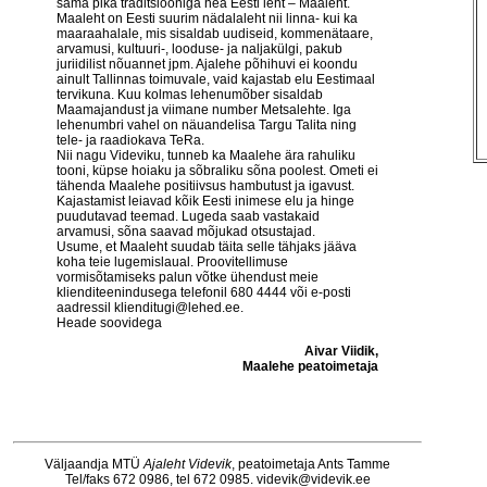
sama pika traditsiooniga hea Eesti leht – Maaleht.
Maaleht on Eesti suurim nädalaleht nii linna- kui ka
maaraahalale, mis sisaldab uudiseid, kommenätaare,
arvamusi, kultuuri-, looduse- ja naljakülgi, pakub
juriidilist nõuannet jpm. Ajalehe põhihuvi ei koondu
ainult Tallinnas toimuvale, vaid kajastab elu Eestimaal
tervikuna. Kuu kolmas lehenumõber sisaldab
Maamajandust ja viimane number Metsalehte. Iga
lehenumbri vahel on näuandelisa Targu Talita ning
tele- ja raadiokava TeRa.
Nii nagu Videviku, tunneb ka Maalehe ära rahuliku
tooni, küpse hoiaku ja sõbraliku sõna poolest. Ometi ei
tähenda Maalehe positiivsus hambutust ja igavust.
Kajastamist leiavad kõik Eesti inimese elu ja hinge
puudutavad teemad. Lugeda saab vastakaid
arvamusi, sõna saavad mõjukad otsustajad.
Usume, et Maaleht suudab täita selle tähjaks jääva
koha teie lugemislaual. Proovitellimuse
vormisõtamiseks palun võtke ühendust meie
klienditeenindusega telefonil 680 4444 või e-posti
aadressil klienditugi@lehed.ee.
Heade soovidega
Aivar Viidik,
Maalehe peatoimetaja
Väljaandja MTÜ
Ajaleht Videvik
, peatoimetaja Ants Tamme
Tel/faks 672 0986, tel 672 0985.
videvik@videvik.ee