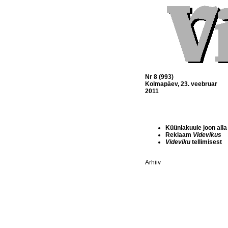
Nr 8 (993)
Kolmapäev, 23. veebruar
2011
Küünlakuule joon alla
Reklaam
Videvikus
Videviku
tellimisest
Arhiiv