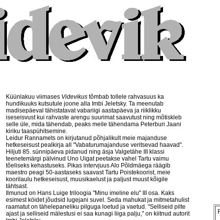
Küünlakuu viimases
Videvikus
tõmbab tollele rahvasuus ka
hundikuuks kutsutule joone alla Imbi Jeletsky. Ta meenutab
madisepäeval tähistatavat vabariigi aastapäeva ja riiklikku
iseseisvust kui rahvaste arengu suurimat saavutust ning mõtiskleb
selle üle, mida tähendab, peaks meile tähendama Peterburi Jaani
kiriku taaspühitsemine.
Leidur Rannamets on kirjutanud põhjalikult meie majanduse
hetkeseisust pealkirja all "Vabaturumajanduse veritsevad haavad".
Hiljuti 85. sünnipäeva pidanud ning äsja Valgetähe III klassi
teenetemärgi pälvinud Uno Uigat peetakse vahel Tartu vaimu
tõeliseks kehastuseks. Pikas intervjuus Alo Põldmäega räägib
maestro peagi 50-aastaseks saavast Tartu Poistekoorist, meie
koorilaulu hetkeseisust, muusikaelust ja paljust muust kõigile
tähtsast.
Ilmunud on Hans Luige triloogia "Minu imeline elu" III osa. Kaks
esimest köidet jõudsid lugejani suvel. Seda mahukat ja mitmetahulist
raamatut on tähelepaneliku pilguga loetud ja vaetud. "Selliseid pilte
ajast ja selliseid mälestusi ei saa kunagi liiga palju," on kiitnud autorit