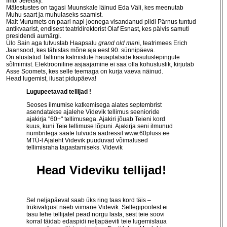
Imbi Jeletsky.
Mälestustes on tagasi Muunskale läinud Eda Väli, kes meenutab
Muhu saart ja muhulaseks saamist.
Mait Murumets on paari napi joonega visandanud pildi Pärnus tuntud
antikvaarist, endisest teatridirektorist Olaf Esnast, kes pälvis samuti
presidendi aumärgi.
Ülo Sain aga tutvustab Haapsalu
grand old man
i, teatrimees Erich
Jaansood, kes tähistas mõne aja eest 90. sünnipäeva.
On alustatud Tallinna kalmistute hauaplatside kasutuslepingute
sõlmimist. Elektrooniline asjaajamine ei saa olla kohustuslik, kirjutab
Asse Soomets, kes selle teemaga on kurja vaeva näinud.
Head lugemist, ilusat pidupäeva!
Lugupeetavad tellijad !
Seoses ilmumise katkemisega alates septembrist
asendatakse ajalehe Videvik tellimus seenioride
ajakirja "60+" tellimusega. Ajakiri jõuab Teieni kord
kuus, kuni Teie tellimuse lõpuni. Ajakirja seni ilmunud
numbritega saate tutvuda aadressil
www.60pluss.ee
MTÜ-l Ajaleht Videvik puuduvad võimalused
tellimisraha tagastamiseks. Videvik
Head Videviku tellijad!
Sel neljapäeval saab üks ring taas kord täis –
trükivalgust näeb viimane Videvik. Sellegipoolest ei
tasu lehe tellijatel pead norgu lasta, sest teie soovi
korral täidab edaspidi neljapäeviti teie lugemislaua