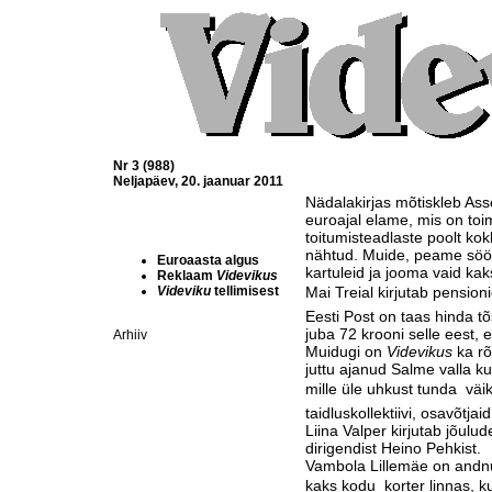
Nr 3 (988)
Neljapäev, 20. jaanuar 2011
Nädalakirjas mõtiskleb Ass
euroajal elame, mis on toim
toitumisteadlaste poolt ko
nähtud. Muide, peame söö
Euroaasta algus
kartuleid ja jooma vaid ka
Reklaam
Videvikus
Videviku
tellimisest
Mai Treial kirjutab pensio
Eesti Post on taas hinda t
juba 72 krooni selle eest, 
Arhiiv
Muidugi on
Videvikus
ka rõ
juttu ajanud Salme valla ku
mille üle uhkust tunda  vä
taidluskollektiivi, osavõtja
Liina Valper kirjutab jõulu
dirigendist Heino Pehkist.
Vambola Lillemäe on andnud 
kaks kodu  korter linnas, k