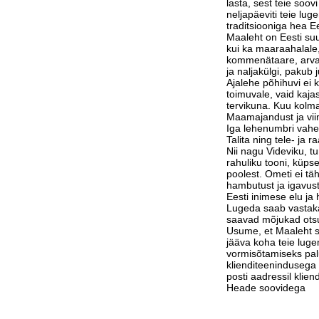
lasta, sest teie soov
neljapäeviti teie lu
traditsiooniga hea Ee
Maaleht on Eesti suu
kui ka maaraahalale,
kommenätaare, arvam
ja naljakülgi, pakub j
Ajalehe põhihuvi ei 
toimuvale, vaid kaja
tervikuna. Kuu kolm
Maamajandust ja vi
Iga lehenumbri vahe
Talita ning tele- ja 
Nii nagu Videviku, 
rahuliku tooni, küps
poolest. Ometi ei tä
hambutust ja igavust
Eesti inimese elu j
Lugeda saab vastak
saavad mõjukad otsu
Usume, et Maaleht su
jääva koha teie luge
vormisõtamiseks pa
klienditeenindusega 
posti aadressil klie
Heade soovidega