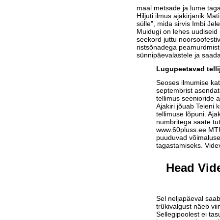
maal metsade ja lume taga
Hiljuti ilmus ajakirjanik Ma
sülle", mida sirvis Imbi Jele
Muidugi on lehes uudiseid m
seekord juttu noorsoofesti
ristsõnadega peamurdmist,
sünnipäevalastele ja saada
Lugupeetavad telli
Seoses ilmumise ka
septembrist asendat
tellimus seenioride a
Ajakiri jõuab Teieni 
tellimuse lõpuni. Aja
numbritega saate tu
www.60pluss.ee
MTÜ-
puuduvad võimalused
tagastamiseks. Vide
Head Vide
Sel neljapäeval saab
trükivalgust näeb vi
Sellegipoolest ei tas