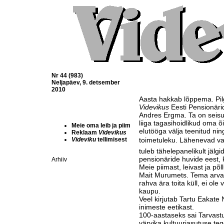
Nr 44 (983)
Neljapäev, 9. detsember
2010
Aasta hakkab lõppema. Pilg
Videvikus
Eesti Pensionäri
Andres Ergma. Ta on seisu
liiga tagasihoidlikud oma 
Meie oma leib ja piim
elutööga välja teenitud n
Reklaam
Videvikus
Videviku
tellimisest
toimetuleku. Lähenevad va
tuleb tähelepanelikult jälg
pensionäride huvide eest, 
Arhiiv
Meie piimast, leivast ja p
Mait Murumets. Tema arva
rahva ära toita küll, ei ole
kaupu.
Veel kirjutab Tartu Eakate
inimeste eetikast.
100-aastaseks sai Tarvast
värvika kultuuriasutuse te