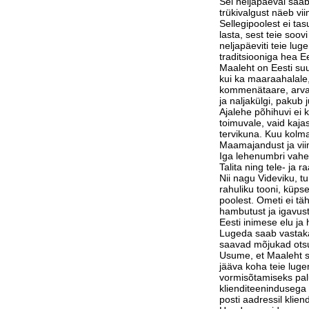
Sel neljapäeval saab
trükivalgust näeb vi
Sellegipoolest ei tas
lasta, sest teie soov
neljapäeviti teie lu
traditsiooniga hea Ee
Maaleht on Eesti suu
kui ka maaraahalale,
kommenätaare, arvam
ja naljakülgi, pakub j
Ajalehe põhihuvi ei 
toimuvale, vaid kaja
tervikuna. Kuu kolm
Maamajandust ja vi
Iga lehenumbri vahe
Talita ning tele- ja 
Nii nagu Videviku, 
rahuliku tooni, küps
poolest. Ometi ei tä
hambutust ja igavust
Eesti inimese elu j
Lugeda saab vastak
saavad mõjukad otsu
Usume, et Maaleht su
jääva koha teie luge
vormisõtamiseks pa
klienditeenindusega 
posti aadressil klie