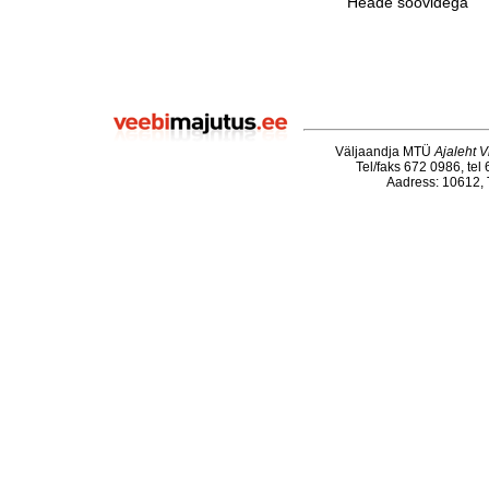
Heade soovidega
Väljaandja MTÜ
Ajaleht V
Tel/faks 672 0986, tel
Aadress: 10612, T