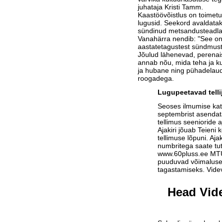
juhataja Kristi Tamm.
Kaastöövõistlus on toimetu
lugusid. Seekord avaldatak
sündinud metsandusteadla
Vanahärra nendib: "See on 
aastatetagustest sündmuste
Jõulud lähenevad, perenais
annab nõu, mida teha ja ku
ja hubane ning pühadelau
roogadega.
Lugupeetavad telli
Seoses ilmumise ka
septembrist asendat
tellimus seenioride a
Ajakiri jõuab Teieni 
tellimuse lõpuni. Aja
numbritega saate tu
www.60pluss.ee
MTÜ-
puuduvad võimalused
tagastamiseks. Vide
Head Vide