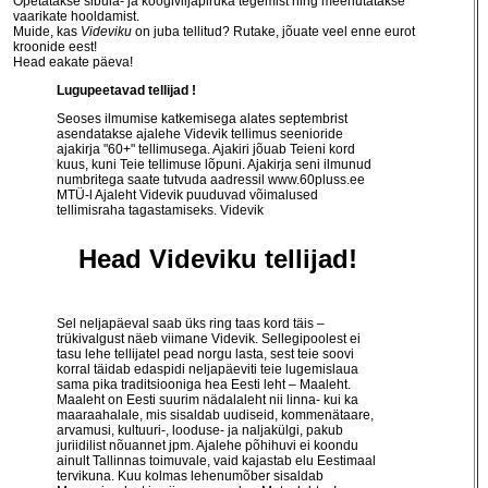
Õpetatakse sibula- ja köögiviljapiruka tegemist ning meenutatakse
vaarikate hooldamist.
Muide, kas
Videviku
on juba tellitud? Rutake, jõuate veel enne eurot
kroonide eest!
Head eakate päeva!
Lugupeetavad tellijad !
Seoses ilmumise katkemisega alates septembrist
asendatakse ajalehe Videvik tellimus seenioride
ajakirja "60+" tellimusega. Ajakiri jõuab Teieni kord
kuus, kuni Teie tellimuse lõpuni. Ajakirja seni ilmunud
numbritega saate tutvuda aadressil
www.60pluss.ee
MTÜ-l Ajaleht Videvik puuduvad võimalused
tellimisraha tagastamiseks. Videvik
Head Videviku tellijad!
Sel neljapäeval saab üks ring taas kord täis –
trükivalgust näeb viimane Videvik. Sellegipoolest ei
tasu lehe tellijatel pead norgu lasta, sest teie soovi
korral täidab edaspidi neljapäeviti teie lugemislaua
sama pika traditsiooniga hea Eesti leht – Maaleht.
Maaleht on Eesti suurim nädalaleht nii linna- kui ka
maaraahalale, mis sisaldab uudiseid, kommenätaare,
arvamusi, kultuuri-, looduse- ja naljakülgi, pakub
juriidilist nõuannet jpm. Ajalehe põhihuvi ei koondu
ainult Tallinnas toimuvale, vaid kajastab elu Eestimaal
tervikuna. Kuu kolmas lehenumõber sisaldab