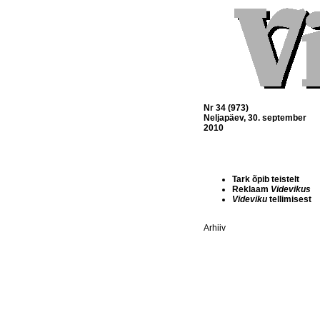
Nr 34 (973)
Neljapäev, 30. september
2010
Tark õpib teistelt
Reklaam
Videvikus
Videviku
tellimisest
Arhiiv