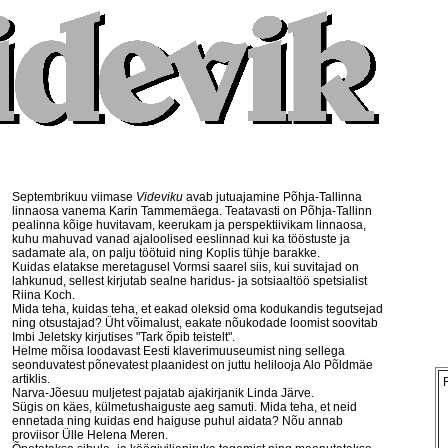
Septembrikuu viimase
Videviku
avab jutuajamine Põhja-Tallinna
linnaosa vanema Karin Tammemäega. Teatavasti on Põhja-Tallinn
pealinna kõige huvitavam, keerukam ja perspektiivikam linnaosa,
kuhu mahuvad vanad ajaloolised eeslinnad kui ka tööstuste ja
sadamate ala, on palju töötuid ning Koplis tühje barakke.
Kuidas elatakse meretagusel Vormsi saarel siis, kui suvitajad on
lahkunud, sellest kirjutab sealne haridus- ja sotsiaaltöö spetsialist
Riina Koch.
Mida teha, kuidas teha, et eakad oleksid oma kodukandis tegutsejad
ning otsustajad? Üht võimalust, eakate nõukodade loomist soovitab
Imbi Jeletsky kirjutises "Tark õpib teistelt".
Helme mõisa loodavast Eesti klaverimuuseumist ning sellega
seonduvatest põnevatest plaanidest on juttu helilooja Alo Põldmäe
artiklis.
Narva-Jõesuu muljetest pajatab ajakirjanik Linda Järve.
Sügis on käes, külmetushaiguste aeg samuti. Mida teha, et neid
ennetada ning kuidas end haiguse puhul aidata? Nõu annab
proviisor Ülle Helena Meren.