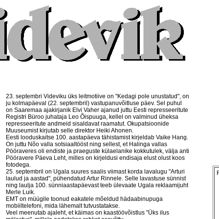
23. septembri Videviku üks leitmotiive on "Kedagi pole unustatud", on
ju kolmapäeval (22. septembril) vastupanuvõitluse päev. Sel puhul
on Saaremaa ajakirjanik Elvi Vaher ajanud juttu Eesti represseeritute
Registri Büroo juhataja Leo Õispuuga, kellel on valminud üheksa
represseeritute andmeid sisaldavat raamatut. Okupatsioonide
Muuseumist kirjutab selle direktor Heiki Ahonen.
Eesti looduskaitse 100. aastapäeva tähistamist kirjeldab Vaike Hang.
On juttu Nõo valla sotsiaaltööst ning sellest, et Halinga vallas
Pööraveres oli endiste ja praeguste külaelanike kokkutulek, välja anti
Pööravere Päeva Leht, milles on kirjeldusi endisaja elust olust koos
fotodega.
25. septembril on Ugala suures saalis viimast korda lavalugu "Arturi
laulud ja aastad", pühendatud Artur Rinnele. Selle lavastuse sünnist
ning laulja 100. sünniaastapäevast teeb ülevaate Ugala reklaamijuht
Merle Luik.
EMT on müügile toonud eakatele mõeldud hädaabinupuga
mobiiltelefoni, mida lähemalt tutvustatakse.
Veel meenutab ajaleht, et käimas on kaastöövõistlus "Üks ilus