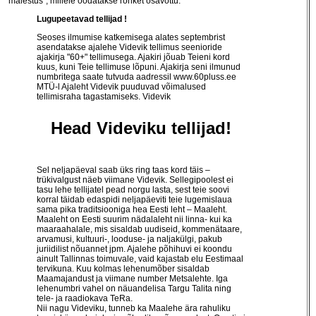
mälestus", millele oodatakse rohket osavõttu.
Lugupeetavad tellijad !
Seoses ilmumise katkemisega alates septembrist
asendatakse ajalehe Videvik tellimus seenioride
ajakirja "60+" tellimusega. Ajakiri jõuab Teieni kord
kuus, kuni Teie tellimuse lõpuni. Ajakirja seni ilmunud
numbritega saate tutvuda aadressil
www.60pluss.ee
MTÜ-l Ajaleht Videvik puuduvad võimalused
tellimisraha tagastamiseks. Videvik
Head Videviku tellijad!
Sel neljapäeval saab üks ring taas kord täis –
trükivalgust näeb viimane Videvik. Sellegipoolest ei
tasu lehe tellijatel pead norgu lasta, sest teie soovi
korral täidab edaspidi neljapäeviti teie lugemislaua
sama pika traditsiooniga hea Eesti leht – Maaleht.
Maaleht on Eesti suurim nädalaleht nii linna- kui ka
maaraahalale, mis sisaldab uudiseid, kommenätaare,
arvamusi, kultuuri-, looduse- ja naljakülgi, pakub
juriidilist nõuannet jpm. Ajalehe põhihuvi ei koondu
ainult Tallinnas toimuvale, vaid kajastab elu Eestimaal
tervikuna. Kuu kolmas lehenumõber sisaldab
Maamajandust ja viimane number Metsalehte. Iga
lehenumbri vahel on näuandelisa Targu Talita ning
tele- ja raadiokava TeRa.
Nii nagu Videviku, tunneb ka Maalehe ära rahuliku