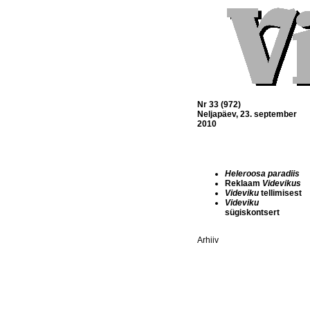
Nr 33 (972)
Neljapäev, 23. september
2010
Heleroosa paradiis
Reklaam
Videvikus
Videviku
tellimisest
Videviku
sügiskontsert
Arhiiv