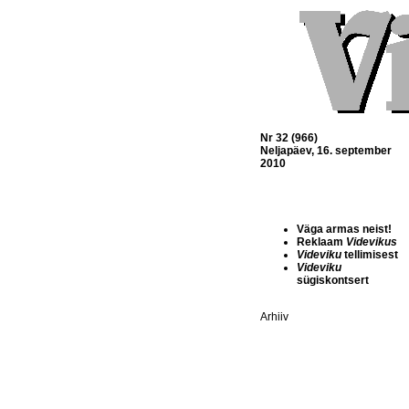
Nr 32 (966)
Neljapäev, 16. september
2010
Väga armas neist!
Reklaam
Videvikus
Videviku
tellimisest
Videviku
sügiskontsert
Arhiiv