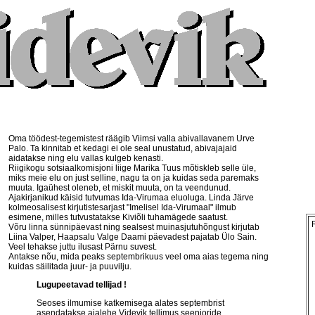
Oma töödest-tegemistest räägib Viimsi valla abivallavanem Urve
Palo. Ta kinnitab et kedagi ei ole seal unustatud, abivajajaid
aidatakse ning elu vallas kulgeb kenasti.
Riigikogu sotsiaalkomisjoni liige Marika Tuus mõtiskleb selle üle,
miks meie elu on just selline, nagu ta on ja kuidas seda paremaks
muuta. Igaühest oleneb, et miskit muuta, on ta veendunud.
Ajakirjanikud käisid tutvumas Ida-Virumaa eluoluga. Linda Järve
kolmeosalisest kirjutistesarjast "Imelisel Ida-Virumaal" ilmub
esimene, milles tutvustatakse Kiviõli tuhamägede saatust.
Võru linna sünnipäevast ning sealsest muinasjutuhõngust kirjutab
Liina Valper, Haapsalu Valge Daami päevadest pajatab Ülo Sain.
Veel tehakse juttu ilusast Pärnu suvest.
Antakse nõu, mida peaks septembrikuus veel oma aias tegema ning
kuidas säilitada juur- ja puuvilju.
Lugupeetavad tellijad !
Seoses ilmumise katkemisega alates septembrist
asendatakse ajalehe Videvik tellimus seenioride