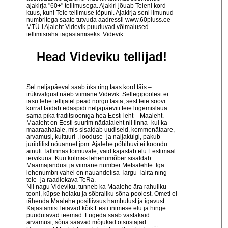
ajakirja "60+" tellimusega. Ajakiri jõuab Teieni kord
kuus, kuni Teie tellimuse lõpuni. Ajakirja seni ilmunud
numbritega saate tutvuda aadressil
www.60pluss.ee
MTÜ-l Ajaleht Videvik puuduvad võimalused
tellimisraha tagastamiseks. Videvik
Head Videviku tellijad!
Sel neljapäeval saab üks ring taas kord täis –
trükivalgust näeb viimane Videvik. Sellegipoolest ei
tasu lehe tellijatel pead norgu lasta, sest teie soovi
korral täidab edaspidi neljapäeviti teie lugemislaua
sama pika traditsiooniga hea Eesti leht – Maaleht.
Maaleht on Eesti suurim nädalaleht nii linna- kui ka
maaraahalale, mis sisaldab uudiseid, kommenätaare,
arvamusi, kultuuri-, looduse- ja naljakülgi, pakub
juriidilist nõuannet jpm. Ajalehe põhihuvi ei koondu
ainult Tallinnas toimuvale, vaid kajastab elu Eestimaal
tervikuna. Kuu kolmas lehenumõber sisaldab
Maamajandust ja viimane number Metsalehte. Iga
lehenumbri vahel on näuandelisa Targu Talita ning
tele- ja raadiokava TeRa.
Nii nagu Videviku, tunneb ka Maalehe ära rahuliku
tooni, küpse hoiaku ja sõbraliku sõna poolest. Ometi ei
tähenda Maalehe positiivsus hambutust ja igavust.
Kajastamist leiavad kõik Eesti inimese elu ja hinge
puudutavad teemad. Lugeda saab vastakaid
arvamusi, sõna saavad mõjukad otsustajad.