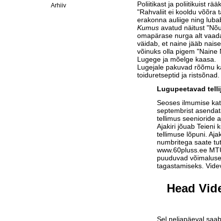
Poliitikast ja poliitikuist r
Arhiiv
"Rahvaliit ei kooldu võõra t
erakonna auliige ning lubab
Kumus
avatud näitust "Nõu
omapärase nurga alt vaa
väidab, et naine jääb naise
võinuks olla pigem "Naine 
Lugege ja mõelge kaasa.
Lugejale pakuvad rõõmu k
toiduretseptid ja ristsõnad.
Lugupeetavad telli
Seoses ilmumise ka
septembrist asendat
tellimus seenioride a
Ajakiri jõuab Teieni 
tellimuse lõpuni. Aja
numbritega saate tu
www.60pluss.ee
MTÜ-
puuduvad võimalused
tagastamiseks. Vide
Head Vide
Sel neljapäeval saab