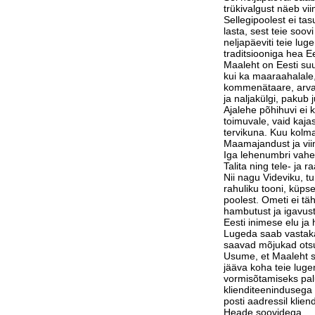
trükivalgust näeb vi
Sellegipoolest ei tas
lasta, sest teie soov
neljapäeviti teie lu
traditsiooniga hea Ee
Maaleht on Eesti suu
kui ka maaraahalale,
kommenätaare, arvam
ja naljakülgi, pakub j
Ajalehe põhihuvi ei 
toimuvale, vaid kaja
tervikuna. Kuu kolm
Maamajandust ja vi
Iga lehenumbri vahe
Talita ning tele- ja 
Nii nagu Videviku, 
rahuliku tooni, küps
poolest. Ometi ei tä
hambutust ja igavust
Eesti inimese elu j
Lugeda saab vastak
saavad mõjukad otsu
Usume, et Maaleht su
jääva koha teie luge
vormisõtamiseks pa
klienditeenindusega 
posti aadressil klie
Heade soovidega