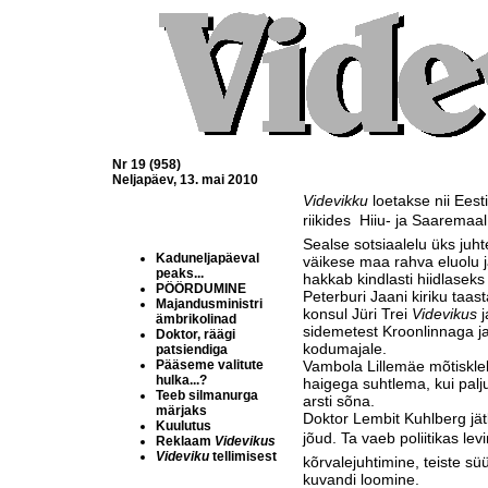
Nr 19 (958)
Neljapäev, 13. mai 2010
Videvikku
loetakse nii Ees
riikides  Hiiu- ja Saaremaa
Sealse sotsiaalelu üks juh
Kaduneljapäeval
väikese maa rahva eluolu j
peaks...
hakkab kindlasti hiidlasek
PÖÖRDUMINE
Peterburi Jaani kiriku taas
Majandusministri
konsul Jüri Trei
Videvikus
j
ämbrikolinad
sidemetest Kroonlinnaga ja
Doktor, räägi
kodumajale.
patsiendiga
Pääseme valitute
Vambola Lillemäe mõtiskle
hulka...?
haigega suhtlema, kui palju
Teeb silmanurga
arsti sõna.
märjaks
Doktor Lembit Kuhlberg jätk
Kuulutus
jõud. Ta vaeb poliitikas lev
Reklaam
Videvikus
Videviku
tellimisest
kõrvalejuhtimine, teiste sü
kuvandi loomine.