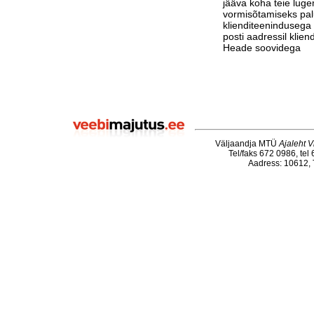
jääva koha teie luge
vormisõtamiseks pa
klienditeenindusega 
posti aadressil klie
Heade soovidega
Väljaandja MTÜ
Ajaleht V
Tel/faks 672 0986, tel
Aadress: 10612, T