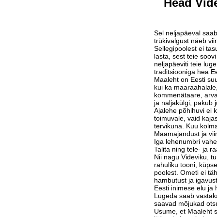
Head Vide
Sel neljapäeval saab
trükivalgust näeb vi
Sellegipoolest ei tas
lasta, sest teie soov
neljapäeviti teie lu
traditsiooniga hea Ee
Maaleht on Eesti suu
kui ka maaraahalale,
kommenätaare, arvam
ja naljakülgi, pakub j
Ajalehe põhihuvi ei 
toimuvale, vaid kaja
tervikuna. Kuu kolm
Maamajandust ja vi
Iga lehenumbri vahe
Talita ning tele- ja 
Nii nagu Videviku, 
rahuliku tooni, küps
poolest. Ometi ei tä
hambutust ja igavust
Eesti inimese elu j
Lugeda saab vastak
saavad mõjukad otsu
Usume, et Maaleht su