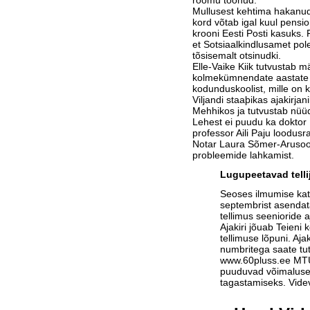
rõõmu toonud.
Mullusest kehtima hakanud
kord võtab igal kuul pensi
krooni Eesti Posti kasuks. R
et Sotsiaalkindlusamet po
tõsisemalt otsinudki.
Elle-Vaike Kiik tutvustab 
kolmekümnendate aastate l
kodunduskoolist, mille on k
Viljandi staaþikas ajakirjan
Mehhikos ja tutvustab nüüd
Lehest ei puudu ka doktor L
professor Aili Paju loodusr
Notar Laura Sõmer-Arusoo
probleemide lahkamist.
Lugupeetavad telli
Seoses ilmumise ka
septembrist asendat
tellimus seenioride a
Ajakiri jõuab Teieni 
tellimuse lõpuni. Aja
numbritega saate tu
www.60pluss.ee
MTÜ-
puuduvad võimalused
tagastamiseks. Vide