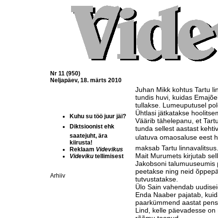
Nr 11 (950)
Neljapäev, 18. märts 2010
Juhan Mikk kohtus Tartu l
tundis huvi, kuidas Emajõe
tullakse. Lumeuputusel pol
Ühtlasi jätkatakse hoolitse
Kuhu su töö juur jäi?
Väärib tähelepanu, et Tart
Diktsioonist ehk 
tunda sellest aastast keht
saatejuht, ära
ulatuva omaosaluse eest ho
kiirusta!
maksab Tartu linnavalitsus
Reklaam
Videvikus
Mait Murumets kirjutab sell
Videviku
tellimisest
Jakobsoni talumuuseumis põ
peetakse ning neid õppepäe
Arhiiv
tutvustatakse.
Ülo Sain vahendab uudise
Enda Naaber pajatab, kuid
paarkümmend aastat pensi
Lind, kelle päevadesse on 