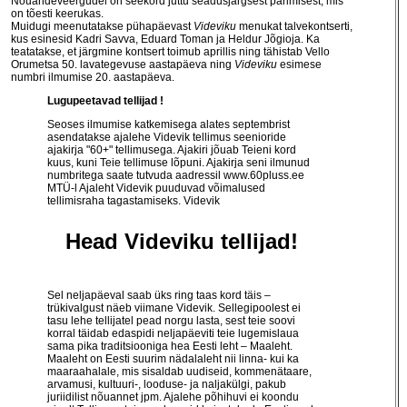
Nõuandeveergudel on seekord juttu seadusjärgsest pärimisest, mis
on tõesti keerukas.
Muidugi meenutatakse pühapäevast
Videviku
menukat talvekontserti,
kus esinesid Kadri Savva, Eduard Toman ja Heldur Jõgioja. Ka
teatatakse, et järgmine kontsert toimub aprillis ning tähistab Vello
Orumetsa 50. lavategevuse aastapäeva ning
Videviku
esimese
numbri ilmumise 20. aastapäeva.
Lugupeetavad tellijad !
Seoses ilmumise katkemisega alates septembrist
asendatakse ajalehe Videvik tellimus seenioride
ajakirja "60+" tellimusega. Ajakiri jõuab Teieni kord
kuus, kuni Teie tellimuse lõpuni. Ajakirja seni ilmunud
numbritega saate tutvuda aadressil
www.60pluss.ee
MTÜ-l Ajaleht Videvik puuduvad võimalused
tellimisraha tagastamiseks. Videvik
Head Videviku tellijad!
Sel neljapäeval saab üks ring taas kord täis –
trükivalgust näeb viimane Videvik. Sellegipoolest ei
tasu lehe tellijatel pead norgu lasta, sest teie soovi
korral täidab edaspidi neljapäeviti teie lugemislaua
sama pika traditsiooniga hea Eesti leht – Maaleht.
Maaleht on Eesti suurim nädalaleht nii linna- kui ka
maaraahalale, mis sisaldab uudiseid, kommenätaare,
arvamusi, kultuuri-, looduse- ja naljakülgi, pakub
juriidilist nõuannet jpm. Ajalehe põhihuvi ei koondu