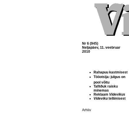
Nr 6 (945)
Neljapäev, 11. veebruar
2010
Rahapuu kastmisest
Tööotsija: julgus on
pool võitu
Tafitðuk raisku
minemas
Reklaam
Videvikus
Videviku
tellimisest
Arhiiv