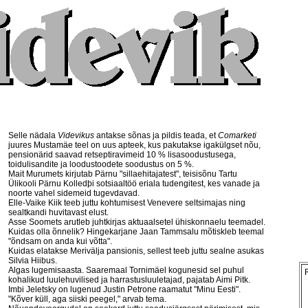
Selle nädala
Videvikus
antakse sõnas ja pildis teada, et
Comarketi
juures Mustamäe teel on uus apteek, kus pakutakse igakülgset nõu,
pensionärid saavad retseptiravimeid 10 % lisasoodustusega,
toidulisandite ja loodustoodete soodustus on 5 %.
Mait Murumets kirjutab Pärnu "sillaehitajatest", teisisõnu Tartu
Ülikooli Pärnu Kolledþi sotsiaaltöö eriala tudengitest, kes vanade ja
noorte vahel sidemeid tugevdavad.
Elle-Vaike Kiik teeb juttu kohtumisest Venevere seltsimajas ning
sealtkandi huvitavast elust.
Asse Soomets arutleb juhtkirjas aktuaalsetel ühiskonnaelu teemadel.
Kuidas olla õnnelik? Hingekarjane Jaan Tammsalu mõtiskleb teemal
"õndsam on anda kui võtta".
Kuidas elatakse Merivälja pansionis, sellest teeb juttu sealne asukas
Silvia Hiibus.
Algas lugemisaasta. Saaremaal Tornimäel kogunesid sel puhul
kohalikud luulehuvilised ja harrastusluuletajad, pajatab Aimi Pitk.
Imbi Jeletsky on lugenud Justin Petrone raamatut "Minu Eesti".
"Kõver küll, aga siiski peegel," arvab tema.