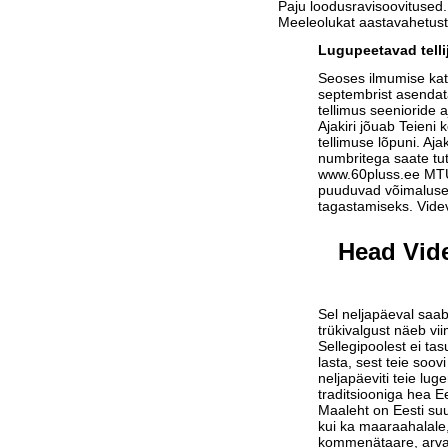
Paju loodusravisoovitused.
Meeleolukat aastavahetust
Lugupeetavad telli
Seoses ilmumise ka
septembrist asendat
tellimus seenioride a
Ajakiri jõuab Teieni 
tellimuse lõpuni. Aja
numbritega saate tu
www.60pluss.ee
MTÜ-
puuduvad võimalused
tagastamiseks. Vide
Head Vide
Sel neljapäeval saab
trükivalgust näeb vi
Sellegipoolest ei tas
lasta, sest teie soov
neljapäeviti teie lu
traditsiooniga hea Ee
Maaleht on Eesti suu
kui ka maaraahalale,
kommenätaare, arvam