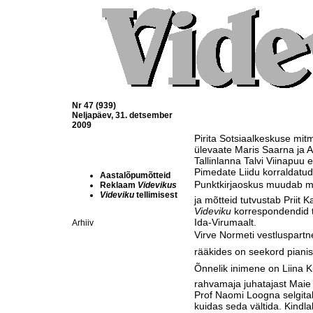
Nr 47 (939)
Neljapäev, 31. detsember
2009
Pirita Sotsiaalkeskuse mi
ülevaate Maris Saarna ja A
Tallinlanna Talvi Viinapuu
Pimedate Liidu korraldatud 
Aastalõpumõtteid
Punktkirjaoskus muudab min
Reklaam
Videvikus
Videviku
tellimisest
ja mõtteid tutvustab Priit 
Videviku
korrespondendid t
Ida-Virumaalt.
Arhiiv
Virve Normeti vestluspartne
rääkides on seekord pianist 
Õnnelik inimene on Liin
rahvamaja juhatajast Maie
Prof Naomi Loogna selgita
kuidas seda vältida. Kindlal