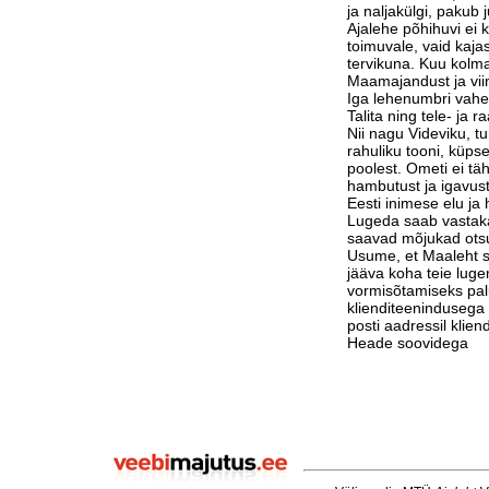
ja naljakülgi, pakub j
Ajalehe põhihuvi ei 
toimuvale, vaid kaja
tervikuna. Kuu kolm
Maamajandust ja vi
Iga lehenumbri vahe
Talita ning tele- ja 
Nii nagu Videviku, 
rahuliku tooni, küps
poolest. Ometi ei tä
hambutust ja igavust
Eesti inimese elu j
Lugeda saab vastak
saavad mõjukad otsu
Usume, et Maaleht su
jääva koha teie luge
vormisõtamiseks pa
klienditeenindusega 
posti aadressil klie
Heade soovidega