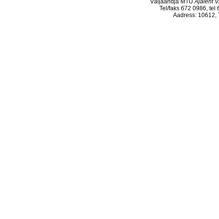
Väljaandja MTÜ
Ajaleht V
Tel/faks 672 0986, tel
Aadress: 10612, T