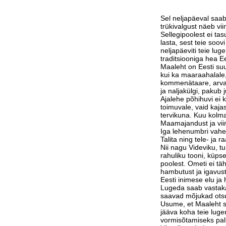
Sel neljapäeval saab
trükivalgust näeb vi
Sellegipoolest ei tas
lasta, sest teie soov
neljapäeviti teie lu
traditsiooniga hea Ee
Maaleht on Eesti suu
kui ka maaraahalale,
kommenätaare, arvam
ja naljakülgi, pakub j
Ajalehe põhihuvi ei 
toimuvale, vaid kaja
tervikuna. Kuu kolm
Maamajandust ja vi
Iga lehenumbri vahe
Talita ning tele- ja 
Nii nagu Videviku, 
rahuliku tooni, küps
poolest. Ometi ei tä
hambutust ja igavust
Eesti inimese elu j
Lugeda saab vastak
saavad mõjukad otsu
Usume, et Maaleht su
jääva koha teie luge
vormisõtamiseks pa