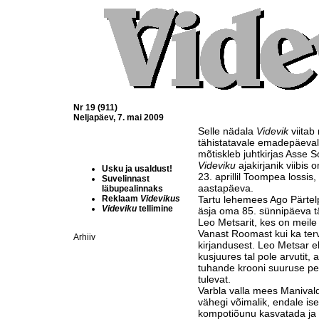
Nr 19 (911)
Neljapäev, 7. mai 2009
Selle nädala
Videvik
viitab
tähistatavale emadepäeval
mõtiskleb juhtkirjas Asse 
Videviku
ajakirjanik viibi
Usku ja usaldust!
23. aprillil Toompea lossis,
Suvelinnast
aastapäeva.
läbupealinnaks
Reklaam
Videvikus
Tartu lehemees Ago Pärtel
Videviku
tellimine
äsja oma 85. sünnipäeva täh
Leo Metsarit, kes on meile
Vanast Roomast kui ka terv
Arhiiv
kirjandusest. Leo Metsar e
kusjuures tal pole arvutit, a
tuhande krooni suuruse pe
tulevat.
Varbla valla mees Manivald
vähegi võimalik, endale ise 
kompotiõunu kasvatada ja