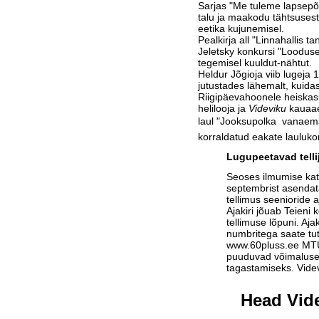
Sarjas "Me tuleme lapsepõl
talu ja maakodu tähtsuses
eetika kujunemisel.
Pealkirja all "Linnahallis 
Jeletsky konkursi "Loodus
tegemisel kuuldut-nähtut.
Heldur Jõgioja viib lugeja 
jutustades lähemalt, kuida
Riigipäevahoonele heiskasi
helilooja ja
Videviku
kauaae
laul "Jooksupolka  vanaema 
korraldatud eakate laulukon
Lugupeetavad telli
Seoses ilmumise ka
septembrist asendat
tellimus seenioride a
Ajakiri jõuab Teieni 
tellimuse lõpuni. Aja
numbritega saate tu
www.60pluss.ee
MTÜ-
puuduvad võimalused
tagastamiseks. Vide
Head Vide