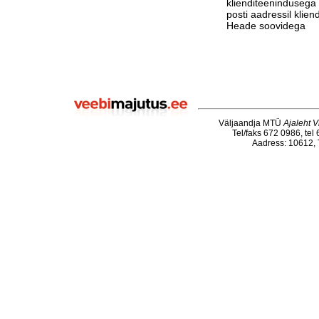
klienditeenindusega 
posti aadressil klie
Heade soovidega
Väljaandja MTÜ
Ajaleht V
Tel/faks 672 0986, tel
Aadress: 10612, T