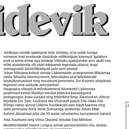
Juhtkirjas nendib ajakirjanik Imbi Jeletsky, et ta ootab huviga
esimesel mail peetavate üleüldiste mõttetalgute tulemust. Igatahes
pole ei temal endal ega teistelgi
Videviku
ajakirjanikel seni ükski hea
mõte avaldamata või väärt ettepanek tegemata jäänud, kuigi
seesuguseid ühismõttetalguid pole seni peetud.
Juhan Märjama kutsub vanale Läänemaale, praegusesse Märjamaa
valda Sillaotsa talumuuseumi, tutvustades seal talletatavaid
talukultuurivarasid ning muuseumi peremehe Jüri Kusmini sihipärast
tegevust oma valduste arendamisel.
Haapsalus elavast ja mõnikümmend kilomeetrit Läänemaa
pealinnast eemal Maidlas mesilat pidavast kauaaegsest
pedagoogist, kodu-uurijast ning bibliofiilist Ilmar Jõesoost on võtnud
kirjutada Ülo Sain. Uudiseid Ida-Virumaalt pakub Elle-Vaike Kiik.
Rõngu vallas asuvat Uderna hooldekodu käis hiljuti kaemas ning
selle perenaise Anne-Aime Soesoniga vestlemas Juhan Mikk.
Kahest Järvamaal juba üle 55 aasta rahvatantsu harrastanud naisest 
Asta Suurkivist ning Vilma Okasest  kirjutab Eda Milistver.
Meditsiinidoktor Naomi Loogna annab pensionäridele nõu, kuidas