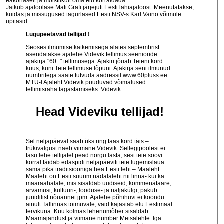
eakohaselt ja mõistlikult oma elu korraldada.
Jätkub ajaloolase Mati Grafi järjejutt Eesti lähiajaloost. Meenutatakse,
kuidas ja missugused tagurlased Eesti NSV-s Karl Vaino võimule
upitasid.
Lugupeetavad tellijad !
Seoses ilmumise katkemisega alates septembrist
asendatakse ajalehe Videvik tellimus seenioride
ajakirja "60+" tellimusega. Ajakiri jõuab Teieni kord
kuus, kuni Teie tellimuse lõpuni. Ajakirja seni ilmunud
numbritega saate tutvuda aadressil
www.60pluss.ee
MTÜ-l Ajaleht Videvik puuduvad võimalused
tellimisraha tagastamiseks. Videvik
Head Videviku tellijad!
Sel neljapäeval saab üks ring taas kord täis –
trükivalgust näeb viimane Videvik. Sellegipoolest ei
tasu lehe tellijatel pead norgu lasta, sest teie soovi
korral täidab edaspidi neljapäeviti teie lugemislaua
sama pika traditsiooniga hea Eesti leht – Maaleht.
Maaleht on Eesti suurim nädalaleht nii linna- kui ka
maaraahalale, mis sisaldab uudiseid, kommenätaare,
arvamusi, kultuuri-, looduse- ja naljakülgi, pakub
juriidilist nõuannet jpm. Ajalehe põhihuvi ei koondu
ainult Tallinnas toimuvale, vaid kajastab elu Eestimaal
tervikuna. Kuu kolmas lehenumõber sisaldab
Maamajandust ja viimane number Metsalehte. Iga