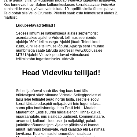
vähe teada. Viljandi Muuseum loodab
Videviku
lugejatelt lisateavet.
Kes tunnevad huvi Salme kultuurikeskuses korraldatavate
Videviku
kontsertide vastu, võivad valmistuda 19. aprilliks kella üheks päeval.
Teid ootab siis Vello Orumets. Pileteid saab osta toimetusest alates 2.
märtsist.
Lugupeetavad tellijad !
Seoses ilmumise katkemisega alates septembrist
asendatakse ajalehe Videvik tellimus seenioride
ajakirja "60+" tellimusega. Ajakiri jõuab Teieni kord
kuus, kuni Teie tellimuse lõpuni. Ajakirja seni ilmunud
numbritega saate tutvuda aadressil
www.60pluss.ee
MTÜ-l Ajaleht Videvik puuduvad võimalused
tellimisraha tagastamiseks. Videvik
Head Videviku tellijad!
Sel neljapäeval saab üks ring taas kord täis –
trükivalgust näeb viimane Videvik. Sellegipoolest ei
tasu lehe tellijatel pead norgu lasta, sest teie soovi
korral täidab edaspidi neljapäeviti teie lugemislaua
sama pika traditsiooniga hea Eesti leht – Maaleht.
Maaleht on Eesti suurim nädalaleht nii linna- kui ka
maaraahalale, mis sisaldab uudiseid, kommenätaare,
arvamusi, kultuuri-, looduse- ja naljakülgi, pakub
juriidilist nõuannet jpm. Ajalehe põhihuvi ei koondu
ainult Tallinnas toimuvale, vaid kajastab elu Eestimaal
tervikuna. Kuu kolmas lehenumõber sisaldab