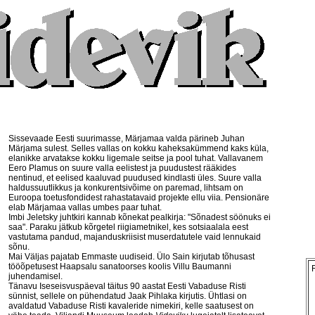
Sissevaade Eesti suurimasse, Märjamaa valda pärineb Juhan
Märjama sulest. Selles vallas on kokku kaheksakümmend kaks küla,
elanikke arvatakse kokku ligemale seitse ja pool tuhat. Vallavanem
Eero Plamus on suure valla eelistest ja puudustest rääkides
nentinud, et eelised kaaluvad puudused kindlasti üles. Suure valla
haldussuutlikkus ja konkurentsivõime on paremad, lihtsam on
Euroopa toetusfondidest rahastatavaid projekte ellu viia. Pensionäre
elab Märjamaa vallas umbes paar tuhat.
Imbi Jeletsky juhtkiri kannab kõnekat pealkirja: "Sõnadest söönuks ei
saa". Paraku jätkub kõrgetel riigiametnikel, kes sotsiaalala eest
vastutama pandud, majanduskriisist muserdatutele vaid lennukaid
sõnu.
Mai Väljas pajatab Emmaste uudiseid. Ülo Sain kirjutab tõhusast
tööõpetusest Haapsalu sanatoorses koolis Villu Baumanni
juhendamisel.
Tänavu Iseseisvuspäeval täitus 90 aastat Eesti Vabaduse Risti
sünnist, sellele on pühendatud Jaak Pihlaka kirjutis. Ühtlasi on
avaldatud Vabaduse Risti kavaleride nimekiri, kelle saatusest on