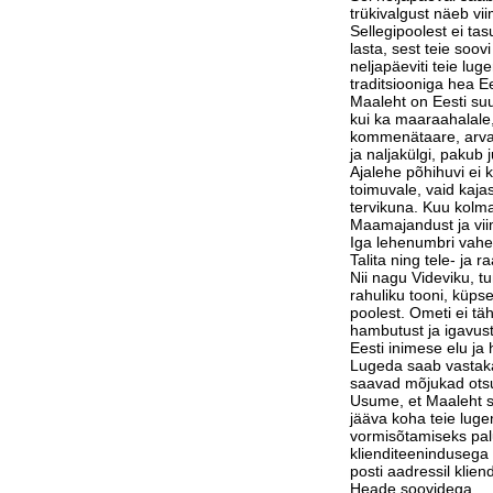
trükivalgust näeb vi
Sellegipoolest ei tas
lasta, sest teie soov
neljapäeviti teie lu
traditsiooniga hea Ee
Maaleht on Eesti suu
kui ka maaraahalale,
kommenätaare, arvam
ja naljakülgi, pakub j
Ajalehe põhihuvi ei 
toimuvale, vaid kaja
tervikuna. Kuu kolm
Maamajandust ja vi
Iga lehenumbri vahe
Talita ning tele- ja 
Nii nagu Videviku, 
rahuliku tooni, küps
poolest. Ometi ei tä
hambutust ja igavust
Eesti inimese elu j
Lugeda saab vastak
saavad mõjukad otsu
Usume, et Maaleht su
jääva koha teie luge
vormisõtamiseks pa
klienditeenindusega 
posti aadressil klie
Heade soovidega