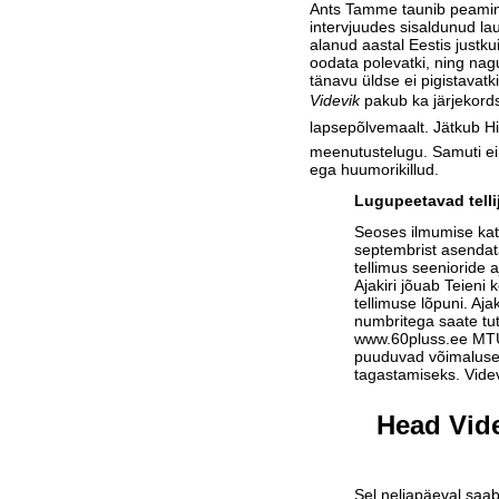
Ants Tamme taunib peaminis
intervjuudes sisaldunud lau
alanud aastal Eestis justk
oodata polevatki, ning na
tänavu üldse ei pigistavatki
Videvik
pakub ka järjekordse
lapsepõlvemaalt. Jätkub Hi
meenutustelugu. Samuti ei
ega huumorikillud.
Lugupeetavad telli
Seoses ilmumise ka
septembrist asendat
tellimus seenioride a
Ajakiri jõuab Teieni 
tellimuse lõpuni. Aja
numbritega saate tu
www.60pluss.ee
MTÜ-
puuduvad võimalused
tagastamiseks. Vide
Head Vide
Sel neljapäeval saab