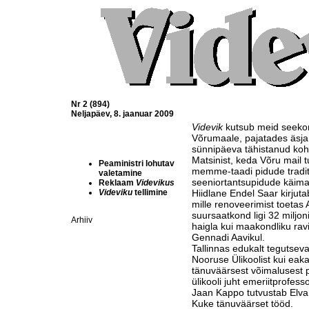
Nr 2 (894)
Neljapäev, 8. jaanuar 2009
Videvik
kutsub meid seekor
Võrumaale, pajatades äsj
sünnipäeva tähistanud kohal
Matsinist, keda Võru mail 
Peaministri lohutav
memme-taadi pidude tradits
valetamine
seeniortantsupidude käima
Reklaam
Videvikus
Videviku
tellimine
Hiidlane Endel Saar kirjut
mille renoveerimist toetas
suursaatkond ligi 32 miljon
Arhiiv
haigla kui maakondliku rav
Gennadi Aavikul.
Tallinnas edukalt tegutsev
Nooruse Ülikoolist kui eak
tänuväärsest võimalusest 
ülikooli juht emeriitprofess
Jaan Kappo tutvustab Elva h
Kuke tänuväärset tööd.