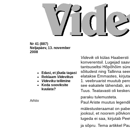
Nr 41 (887)
Neljapäev, 13. november
2008
Videvik
oli külas Haabersti
konverentsil. Lugejad saav
tantsuseltsi Hõpõhõim sün
sõitudest ning Tallinna see
Edasi, et jõuda tagasi
elatakse Emmastes, kirjuta
Reklaam
Videvikus
1. veebruarist muutub pens
Videviku
tellimine
Keda sooviksite
see eakatele tähendab, ar
kuulata?
Tuus. Teatavasti oli keske
paraku tulemusteta.
Arhiiv
Paul Ariste muutus legendik
mälestusteraamat on pabe
jooksul, et noorem põlvkon
lugeda ei saa, kirjutab Pee
ja sõpru. Tema artikkel Paul