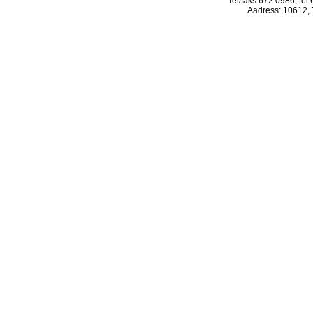
Tel/faks 672 0986, tel
Aadress: 10612, T