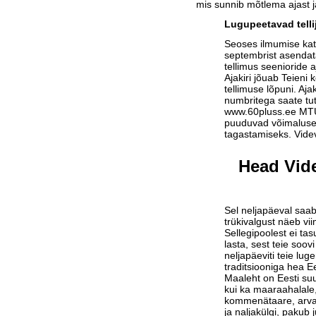
mis sunnib mõtlema ajast j
Lugupeetavad telli
Seoses ilmumise ka
septembrist asendat
tellimus seenioride a
Ajakiri jõuab Teieni 
tellimuse lõpuni. Aja
numbritega saate tu
www.60pluss.ee
MTÜ-
puuduvad võimalused
tagastamiseks. Vide
Head Vide
Sel neljapäeval saab
trükivalgust näeb vi
Sellegipoolest ei tas
lasta, sest teie soov
neljapäeviti teie lu
traditsiooniga hea Ee
Maaleht on Eesti suu
kui ka maaraahalale,
kommenätaare, arvam
ja naljakülgi, pakub j