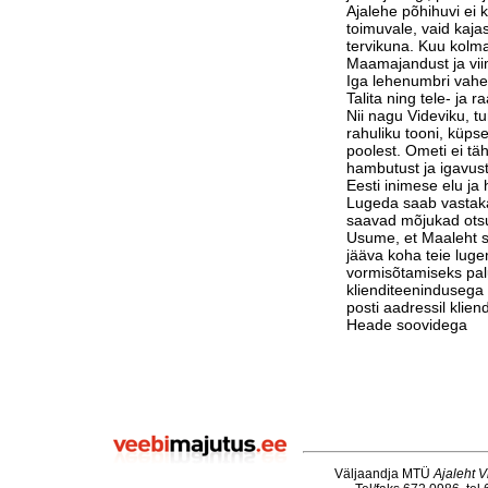
Ajalehe põhihuvi ei 
toimuvale, vaid kaja
tervikuna. Kuu kolm
Maamajandust ja vi
Iga lehenumbri vahe
Talita ning tele- ja 
Nii nagu Videviku, 
rahuliku tooni, küps
poolest. Ometi ei tä
hambutust ja igavust
Eesti inimese elu j
Lugeda saab vastak
saavad mõjukad otsu
Usume, et Maaleht su
jääva koha teie luge
vormisõtamiseks pa
klienditeenindusega 
posti aadressil klie
Heade soovidega
Väljaandja MTÜ
Ajaleht V