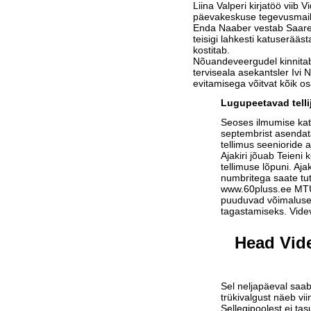
Liina Valperi kirjatöö viib 
päevakeskuse tegevusmail
Enda Naaber vestab Saar
teisigi lahkesti katuserääs
kostitab.
Nõuandeveergudel kinnitab
terviseala asekantsler Ivi N
evitamisega võitvat kõik o
Lugupeetavad telli
Seoses ilmumise ka
septembrist asendat
tellimus seenioride a
Ajakiri jõuab Teieni 
tellimuse lõpuni. Aja
numbritega saate tu
www.60pluss.ee
MTÜ-
puuduvad võimalused
tagastamiseks. Vide
Head Vide
Sel neljapäeval saab
trükivalgust näeb vi
Sellegipoolest ei tas