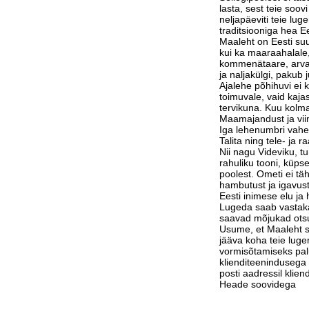
lasta, sest teie soov
neljapäeviti teie lu
traditsiooniga hea Ee
Maaleht on Eesti suu
kui ka maaraahalale,
kommenätaare, arvam
ja naljakülgi, pakub j
Ajalehe põhihuvi ei 
toimuvale, vaid kaja
tervikuna. Kuu kolm
Maamajandust ja vi
Iga lehenumbri vahe
Talita ning tele- ja 
Nii nagu Videviku, 
rahuliku tooni, küps
poolest. Ometi ei tä
hambutust ja igavust
Eesti inimese elu j
Lugeda saab vastak
saavad mõjukad otsu
Usume, et Maaleht su
jääva koha teie luge
vormisõtamiseks pa
klienditeenindusega 
posti aadressil klie
Heade soovidega