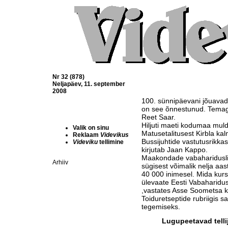
Nr 32 (878)
Neljapäev, 11. september
2008
100. sünnipäevani jõuavad
on see õnnestunud. Temaga
Reet Saar.
Hiljuti maeti kodumaa mulda
Valik on sinu
Matusetalitusest Kirbla kal
Reklaam
Videvikus
Bussijuhtide vastutusrikka
Videviku
tellimine
kirjutab Jaan Kappo.
Maakondade vabahariduslik
Arhiiv
sügisest võimalik nelja aa
40 000 inimesel. Mida kur
ülevaate Eesti Vabaharidus
,vastates Asse Soometsa k
Toiduretseptide rubriigis s
tegemiseks.
Lugupeetavad telli