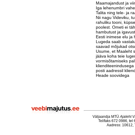
Maamajandust ja vi
Iga lehenumbri vahe
Talita ning tele- ja 
Nii nagu Videviku, 
rahuliku tooni, küps
poolest. Ometi ei tä
hambutust ja igavust
Eesti inimese elu j
Lugeda saab vastak
saavad mõjukad otsu
Usume, et Maaleht su
jääva koha teie luge
vormisõtamiseks pa
klienditeenindusega 
posti aadressil klie
Heade soovidega
Väljaandja MTÜ
Ajaleht V
Tel/faks 672 0986, tel
Aadress: 10612, T