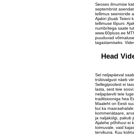
Seoses ilmumise ka
septembrist asendat
tellimus seenioride a
Ajakiri jõuab Teieni 
tellimuse lõpuni. Aja
numbritega saate tu
www.60pluss.ee
MTÜ-
puuduvad võimalused
tagastamiseks. Vide
Head Vide
Sel neljapäeval saab
trükivalgust näeb vi
Sellegipoolest ei tas
lasta, sest teie soov
neljapäeviti teie lu
traditsiooniga hea Ee
Maaleht on Eesti suu
kui ka maaraahalale,
kommenätaare, arvam
ja naljakülgi, pakub j
Ajalehe põhihuvi ei 
toimuvale, vaid kaja
tervikuna. Kuu kolm