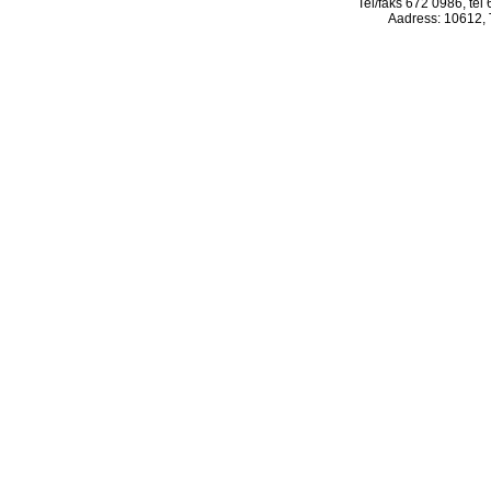
Tel/faks 672 0986, tel
Aadress: 10612, T