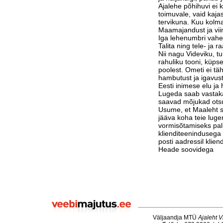
Ajalehe põhihuvi ei 
toimuvale, vaid kaja
tervikuna. Kuu kolm
Maamajandust ja vi
Iga lehenumbri vahe
Talita ning tele- ja 
Nii nagu Videviku, 
rahuliku tooni, küps
poolest. Ometi ei tä
hambutust ja igavust
Eesti inimese elu j
Lugeda saab vastak
saavad mõjukad otsu
Usume, et Maaleht su
jääva koha teie luge
vormisõtamiseks pa
klienditeenindusega 
posti aadressil klie
Heade soovidega
Väljaandja MTÜ
Ajaleht V