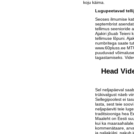
koju käima.
Lugupeetavad telli
Seoses ilmumise ka
septembrist asendat
tellimus seenioride a
Ajakiri jõuab Teieni 
tellimuse lõpuni. Aja
numbritega saate tu
www.60pluss.ee
MTÜ-
puuduvad võimalused
tagastamiseks. Vide
Head Vide
Sel neljapäeval saab
trükivalgust näeb vi
Sellegipoolest ei tas
lasta, sest teie soov
neljapäeviti teie lu
traditsiooniga hea Ee
Maaleht on Eesti suu
kui ka maaraahalale,
kommenätaare, arvam
ja naljakülgi, pakub j