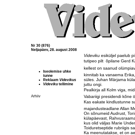
Nr 30 (876)
Neljapäev, 28. august 2008
Videviku
esiküljel paelub p
tutipeo pilt  õpilane Gerd 
kellest on saanud olümpiavõ
Iseolemise uhke
kinnitab ka vanaema Erika, 
tunne
süles. Juhan Märjama külas
Reklaam
Videvikus
Videviku
tellimine
juttu ongi.
Pealkirja all Kolm viga, mi
Arhiiv
Vabariigi presidendi kõne 
Kas eakate kindlustunne s
majandusteadlane Allan M
On sõnumeid Audrust, Toris
külapäevast, Rahvusraama
kus olid väljas Marie Unde
Toiduretseptide rubriigis 
Ka meenutatakse, et on ae